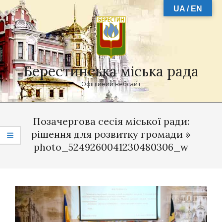
Skip
UA / EN
to
content
Берестинська міська рада
Офіційний вебсайт
Primary
Navigation
Позачергова сесія міської ради:
Menu
рішення для розвитку громади »
photo_5249260041230480306_w