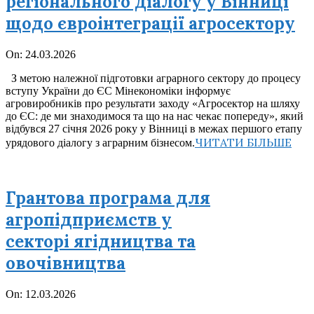
регіонального діалогу у Вінниці
щодо євроінтеграції агросектору
2026-
On:
24.03.2026
03-
З метою належної підготовки аграрного сектору до процесу
24
вступу України до ЄС Мінекономіки інформує
агровиробників про результати заходу «Агросектор на шляху
до ЄС: де ми знаходимося та що на нас чекає попереду», який
відбувся 27 січня 2026 року у Вінниці в межах першого етапу
ЧИТАТИ БІЛЬШЕ
урядового діалогу з аграрним бізнесом.
Грантова програма для
агропідприємств у
секторі ягідництва та
овочівництва
2026-
On:
12.03.2026
03-