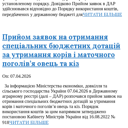
установленому порядку. Довідково Прийом заявок в ДАР
здійснювався відповідно до Порядку використання коштів,
ЧИТАТИ БІЛЬШЕ
передбачених у державному бюджеті для
Прийом заявок на отримання
спеціальних бюджетних дотацій
за утримання корів і маточного
поголів’я овець та кіз
2026-
On:
07.04.2026
04-
За інформацією Міністерства економіки, довкілля та
07
сільського господарства України 07.04.2026 в Державному
аграрному реєстрі (далі – ДАР) розпочався прийом заявок на
отримання спеціальних бюджетних дотацій за утримання
корів і маточного поголів’я овець та кіз. Порядок
використання коштів за цим напрямком затверджено
постановою Кабінету Міністрів України від 16.08.2022 №
ЧИТАТИ БІЛЬШЕ
918