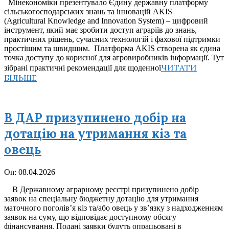
Мінекономіки презентувало Єдину державну платформу
24
сільськогосподарських знань та інновацій AKIS
(Agricultural Knowledge and Innovation System) – цифровий
інструмент, який має зробити доступ аграріїв до знань,
практичних рішень, сучасних технологій і фахової підтримки
простішим та швидшим. Платформа AKIS створена як єдина
точка доступу до корисної для агровиробників інформації. Тут
ЧИТАТИ
зібрані практичні рекомендації для щоденної
БІЛЬШЕ
В ДАР призупинено добір на
дотацію на утримання кіз та
овець
2026-
On:
08.04.2026
04-
В Державному аграрному реєстрі призупинено добір
08
заявок на спеціальну бюджетну дотацію для утримання
маточного поголівʼя кіз та/або овець у зв’язку з надходженням
заявок на суму, що відповідає доступному обсягу
фінансування. Подані заявки будуть опрацьовані в