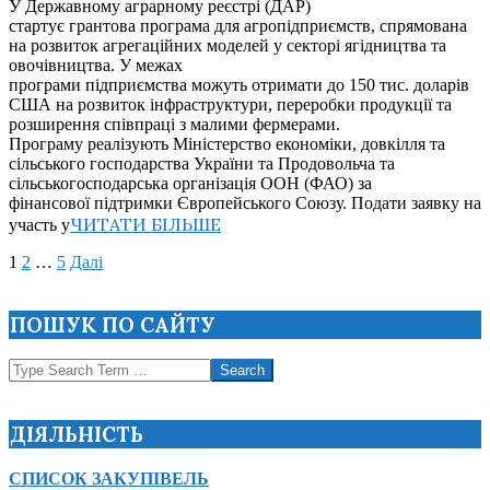
У Державному аграрному реєстрі (ДАР)
12
стартує грантова програма для агропідприємств, спрямована
на розвиток агрегаційних моделей у секторі ягідництва та
овочівництва. У межах
програми підприємства можуть отримати до 150 тис. доларів
США на розвиток інфраструктури, переробки продукції та
розширення співпраці з малими фермерами.
Програму реалізують Міністерство економіки, довкілля та
сільського господарства України та Продовольча та
сільськогосподарська організація ООН (ФАО) за
фінансової підтримки Європейського Союзу. Подати заявку на
ЧИТАТИ БІЛЬШЕ
участь у
Пагінація
1
2
…
5
Далі
записів
ПОШУК ПО САЙТУ
Search
ДІЯЛЬНІСТЬ
СПИСОК ЗАКУПІВЕЛЬ