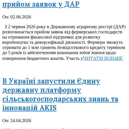
прийом заявок у ДАР
2026-
On:
02.06.2026
06-
З 2 червня 2026 року в Державному аграрному реєстрі (ДАР)
02
розпочинається прийом заявок від фермерських господарств
на отримання фінансової підтримки для розвитку
виробництва та диверсифікації діяльності. Фермери зможуть
отримати до 1 млн гривень безвідсоткового кредиту терміном
до 5 років із забезпеченням виконання зобов’язання щодо
ЧИТАТИ БІЛЬШЕ
повернення бюджетних коштів. Участь у
В Україні запустили Єдину
державну платформу
сільськогосподарських знань та
інновацій AKIS
2026-
On:
24.04.2026
04-