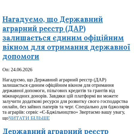
Нагадуємо, що Державний
аграрний реєстр (ДАР)
залишається єдиним офіційним
вікном для отримання державної
допомоги
2026-
On:
24.06.2026
06-
Нагадуємо, що Державний аграрний реєстр (ДАР)
24
залишається єдиним офіційним вікном для отримання
державної допомоги, пільгових кредитів та грантів від
міжнародних донорів. Завдяки цій платформі ви можете
залучити додаткові ресурси для розвитку свого господарства
онлайн, без зайвих паперів та черг. Спеціально для бджолярів
та аграріїв: сервіс «Є-Бджільництво» Звертаємо вашу увагу,
ЧИТАТИ БІЛЬШЕ
що
Державний аграрний реєстр