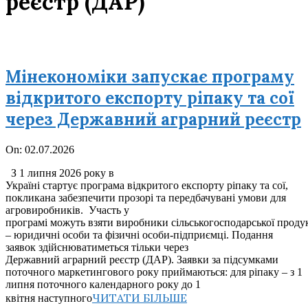
реєстр (ДАР)
Мінекономіки запускає програму
відкритого експорту ріпаку та сої
через Державний аграрний реєстр
2026-
On:
02.07.2026
07-
З 1 липня 2026 року в
02
Україні стартує програма відкритого експорту ріпаку та сої,
покликана забезпечити прозорі та передбачувані умови для
агровиробників. Участь у
програмі можуть взяти виробники сільськогосподарської продук
– юридичні особи та фізичні особи-підприємці. Подання
заявок здійснюватиметься тільки через
Державний аграрний реєстр (ДАР). Заявки за підсумками
поточного маркетингового року приймаються: для ріпаку – з 1
липня поточного календарного року до 1
ЧИТАТИ БІЛЬШЕ
квітня наступного