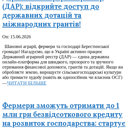
(ДАР): відкрийте доступ до
державних дотацій та
міжнародних грантів!
2026-
On:
15.06.2026
06-
Шановні аграрії, фермери та господарі Берестинської
15
громади! Нагадуємо, що в Україні активно працює
Державний аграрний реєстр (ДАР) — єдина державна
онлайн-платформа для швидкого, прозорого та зручного
отримання фінансової допомоги, грантів та дотацій. Якщо ви
обробляєте землю, вирощуєте сільськогосподарські культури
або тримаєте худобу (навіть як одноосібник чи власник ОСГ)
ЧИТАТИ БІЛЬШЕ
—
Фермери зможуть отримати до 1
млн грн безвідсоткового кредиту
на розвиток господарства: стартує