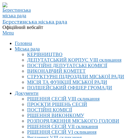
Skip
to
content
Берестинська міська рада
Офіційний вебсайт
Primary
Menu
Navigation
Головна
Menu
Міська рада
КЕРІВНИЦТВО
ДЕПУТАТСЬКИЙ КОРПУС VIІI скликання
ПОСТІЙНІ ДЕПУТАТСЬКІ КОМІСІЇ
ВИКОНАВЧИЙ КОМІТЕТ
СТРУКТУРНІ ПІДРОЗДІЛИ МІСЬКОЇ РАДИ
МІСІЯ ТА ФУНКЦІЇ МІСЬКОЇ РАДИ
ПОЛІЦЕЙСЬКИЙ ОФІЦЕР ГРОМАДИ
Документи
РІШЕННЯ СЕСІЙ VIІI скликання
ПРОЄКТИ РІШЕНЬ СЕСІЙ
ПОСТІЙНІ КОМІСІЇ
РІШЕННЯ ВИКОНКОМУ
РОЗПОРЯДЖЕННЯ МІСЬКОГО ГОЛОВИ
РІШЕННЯ СЕСІЙ VII скликання
РІШЕННЯ СЕСІЙ VI скликання
Регламент VIІI скликання