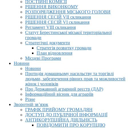
ПОСТІЙНІ КОМІСІЇ
РІШЕННЯ ВИКОНКОМУ
РОЗПОРЯДЖЕННЯ МІСЬКОГО ГОЛОВИ
РІШЕННЯ СЕСІЙ VII скликання
РІШЕННЯ СЕСІЙ VI скликання
Регламент VIІI скликання
Статут Берестинської міської територіальної
громади
Стратегічні документи
Стратегія розвитку громади
План відновлення
Місцеві Програми
Новини
Новини
Протидія домашньому насильству та торгівлі
людьми, забезпечення рівних прав та можливостей
жінок і чоловіків
Про Державний аграрний реєстр (ДАР)
Інформаційний вісник для аграріїв
Різне
Зворотній зв’язок
ГРАФІК ПРИЙОМУ ГРОМАДЯН
ДОСТУП ДО ПУБЛІЧНОЇ ІНФОРМАЦІЇ
АНТИКОРУПЦІЙНА ДІЯЛЬНІСТЬ
ПОВІДОМИТИ ПРО КОРУПЦІЮ