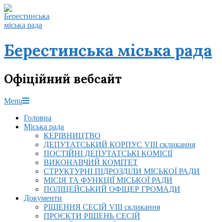
Skip
to
content
Берестинська міська рада
Офіційний вебсайт
Primary
Menu
Navigation
Головна
Menu
Міська рада
КЕРІВНИЦТВО
ДЕПУТАТСЬКИЙ КОРПУС VIІI скликання
ПОСТІЙНІ ДЕПУТАТСЬКІ КОМІСІЇ
ВИКОНАВЧИЙ КОМІТЕТ
СТРУКТУРНІ ПІДРОЗДІЛИ МІСЬКОЇ РАДИ
МІСІЯ ТА ФУНКЦІЇ МІСЬКОЇ РАДИ
ПОЛІЦЕЙСЬКИЙ ОФІЦЕР ГРОМАДИ
Документи
РІШЕННЯ СЕСІЙ VIІI скликання
ПРОЄКТИ РІШЕНЬ СЕСІЙ