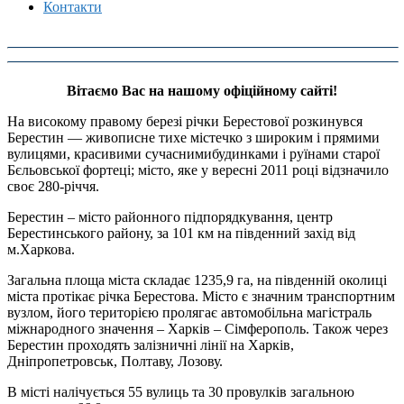
Контакти
Вітаємо Вас на нашому офіційному сайті
!
На високому правому березі річки Берестової розкинувся
Берестин — живописне тихе містечко з широким і прямими
вулицями, красивими сучаснимибудинками і руїнами старої
Бєльовської фортеці; місто, яке у вересні 2011 році відзначило
своє 280-річчя.
Берестин – місто районного підпорядкування, центр
Берестинського району, за 101 км на південний захід від
м.Харкова.
Загальна площа міста складає 1235,9 га, на південній околиці
міста протікає річка Берестова. Місто є значним транспортним
вузлом, його територією пролягає автомобільна магістраль
міжнародного значення – Харків – Сімферополь. Також через
Берестин проходять залізничні лінії на Харків,
Дніпропетровськ, Полтаву, Лозову.
В місті налічується 55 вулиць та 30 провулків загальною