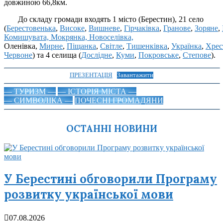
довжиною 66,8км.
До складу громади входять 1 місто (Берестин), 21 село
(
Берестовенька
,
Високе
,
Вишневе
,
Гірчаківка
,
Гранове
,
Зоряне
,
Комишувата, Мокрянка, Новоселівка,
Оленівка,
Мирне
,
Піщанка
,
Світле
,
Тишенківка
,
Українка
,
Хрес
Червоне
) та 4 селища (
Дослідне
,
Куми
,
Покровське
,
Степове
).
ПРЕЗЕНТАЦІЯ
Завантажити
— ТУРИЗМ —
— ІСТОРІЯ МІСТА —
— СИМВОЛІКА —
ПОЧЕСНІ ГРОМАДЯНИ
ОСТАННІ НОВИНИ
У Берестині обговорили Програму
розвитку української мови
07.08.2026