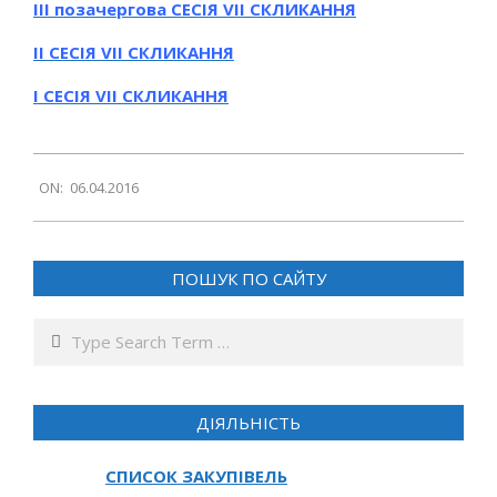
III позачергова СЕСІЯ VIІ СКЛИКАННЯ
ІI СЕСІЯ VIІ СКЛИКАННЯ
І
СЕСІЯ VIІ СКЛИКАННЯ
2016-
ON:
06.04.2016
04-
06
ПОШУК ПО САЙТУ
Search
ДІЯЛЬНІСТЬ
СПИСОК ЗАКУПІВЕЛЬ