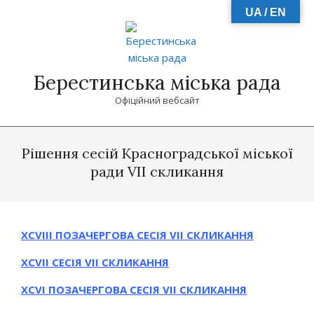
Skip
UA / EN
to
content
Берестинська міська рада
Офіційний вебсайт
Primary
Navigation
Рішення сесій Красноградської міської
Menu
ради VII скликання
ХСVІІІ ПОЗАЧЕРГОВА СЕСІЯ VII СКЛИКАННЯ
ХСVІІ СЕСІЯ VII СКЛИКАННЯ
ХСVІ ПОЗАЧЕРГОВА СЕСІЯ VII СКЛИКАННЯ