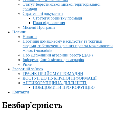
Статут Берестинської міської територіальної
громади
Стратегічні документи
Стратегія розвитку громади
План відновлення
Місцеві Програми
Новини
Новини
Протидія домашньому насильству та торгівлі
людьми, забезпечення рівних прав та можливостей
жінок і чоловіків
Про Державний аграрний реєстр (ДАР)
Інформаційний вісник для аграріїв
Різне
Зворотній зв’язок
ГРАФІК ПРИЙОМУ ГРОМАДЯН
ДОСТУП ДО ПУБЛІЧНОЇ ІНФОРМАЦІЇ
АНТИКОРУПЦІЙНА ДІЯЛЬНІСТЬ
ПОВІДОМИТИ ПРО КОРУПЦІЮ
Контакти
Безбар’єрність