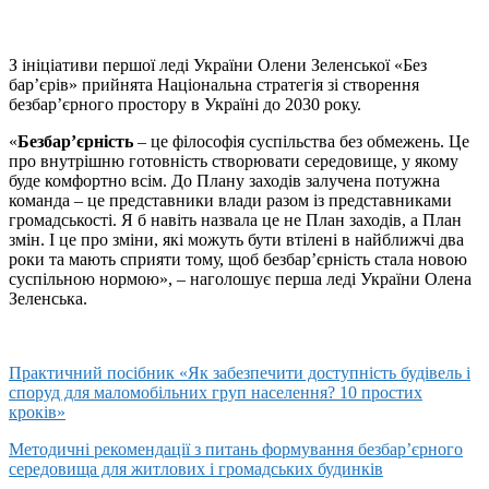
З ініціативи першої леді України Олени Зеленської «Без
бар’єрів» прийнята Національна стратегія зі створення
безбар’єрного простору в Україні до 2030 року.
«
Безбар’єрність
– це філософія суспільства без обмежень. Це
про внутрішню готовність створювати середовище, у якому
буде комфортно всім. До Плану заходів залучена потужна
команда – це представники влади разом із представниками
громадськості. Я б навіть назвала це не План заходів, а План
змін. І це про зміни, які можуть бути втілені в найближчі два
роки та мають сприяти тому, щоб безбар’єрність стала новою
суспільною нормою», – наголошує перша леді України Олена
Зеленська.
Практичний посібник «Як забезпечити доступність будівель і
споруд для маломобільних груп населення? 10 простих
кроків»
Методичні рекомендації з питань формування безбар’єрного
середовища для житлових і громадських будинків