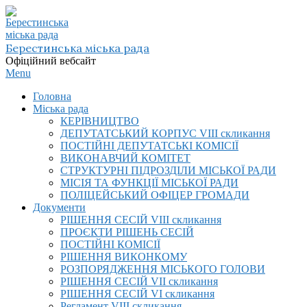
Skip
to
content
Берестинська міська рада
Офіційний вебсайт
Primary
Menu
Navigation
Головна
Menu
Міська рада
КЕРІВНИЦТВО
ДЕПУТАТСЬКИЙ КОРПУС VIІI скликання
ПОСТІЙНІ ДЕПУТАТСЬКІ КОМІСІЇ
ВИКОНАВЧИЙ КОМІТЕТ
СТРУКТУРНІ ПІДРОЗДІЛИ МІСЬКОЇ РАДИ
МІСІЯ ТА ФУНКЦІЇ МІСЬКОЇ РАДИ
ПОЛІЦЕЙСЬКИЙ ОФІЦЕР ГРОМАДИ
Документи
РІШЕННЯ СЕСІЙ VIІI скликання
ПРОЄКТИ РІШЕНЬ СЕСІЙ
ПОСТІЙНІ КОМІСІЇ
РІШЕННЯ ВИКОНКОМУ
РОЗПОРЯДЖЕННЯ МІСЬКОГО ГОЛОВИ
РІШЕННЯ СЕСІЙ VII скликання
РІШЕННЯ СЕСІЙ VI скликання
Регламент VIІI скликання