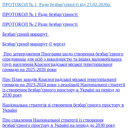
ПРОТОКОЛ № 1 Ради безбар’єрності від 23.02.2026р.
ПРОТОКОЛ № 1 Ради безбар’єрності
ПРОТОКОЛ № 2 Ради безбар’єрності
Безбар’єрний маршрут
Безбар’єрний маршрут (І черга)
Про затвердження Програми щодо створення безбар’єрного
середовища для осіб з інвалідністю та інших маломобільних
груп населення Красноградської міської територіальної
громади на 2025-2026 роки
Про План заходів Красноградської міської територіальної
громади на 2023-2024 роки з реалізації Національної стратегії
із створення безбарʼєрного простору в Україні на період до
2030 року
Національна стратегія зі створення безбар’єрного простору в
Україні
Про схвалення Національної стратегії із створення
безбар’єрного простору в Україні на період до 2030 року