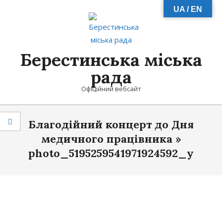
Skip
UA / EN
to
content
Берестинська міська
рада
Офіційний вебсайт
Primary
Благодійний концерт до Дня
Navigation
Menu
медичного працівника »
photo_5195259541971924592_y