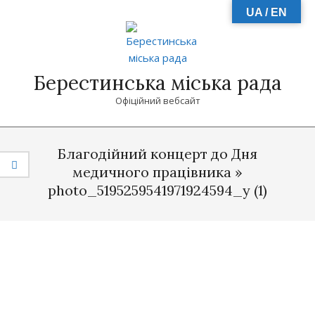
Skip
UA / EN
to
content
Берестинська міська рада
Офіційний вебсайт
Primary
Navigation
Благодійний концерт до Дня
Menu
медичного працівника »
photo_5195259541971924594_y (1)