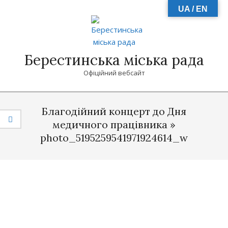
Skip
UA / EN
to
content
Берестинська міська рада
Офіційний вебсайт
Primary
Navigation
Благодійний концерт до Дня
Menu
медичного працівника »
photo_5195259541971924614_w