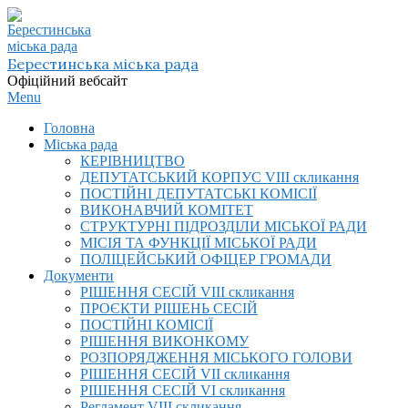
Skip
to
content
Берестинська міська рада
Офіційний вебсайт
Primary
Menu
Navigation
Головна
Menu
Міська рада
КЕРІВНИЦТВО
ДЕПУТАТСЬКИЙ КОРПУС VIІI скликання
ПОСТІЙНІ ДЕПУТАТСЬКІ КОМІСІЇ
ВИКОНАВЧИЙ КОМІТЕТ
СТРУКТУРНІ ПІДРОЗДІЛИ МІСЬКОЇ РАДИ
МІСІЯ ТА ФУНКЦІЇ МІСЬКОЇ РАДИ
ПОЛІЦЕЙСЬКИЙ ОФІЦЕР ГРОМАДИ
Документи
РІШЕННЯ СЕСІЙ VIІI скликання
ПРОЄКТИ РІШЕНЬ СЕСІЙ
ПОСТІЙНІ КОМІСІЇ
РІШЕННЯ ВИКОНКОМУ
РОЗПОРЯДЖЕННЯ МІСЬКОГО ГОЛОВИ
РІШЕННЯ СЕСІЙ VII скликання
РІШЕННЯ СЕСІЙ VI скликання
Регламент VIІI скликання