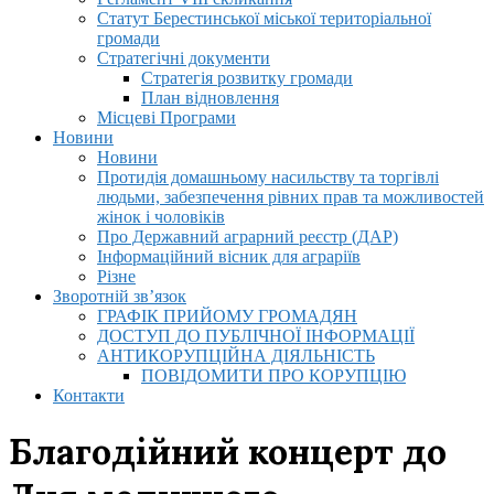
Статут Берестинської міської територіальної
громади
Стратегічні документи
Стратегія розвитку громади
План відновлення
Місцеві Програми
Новини
Новини
Протидія домашньому насильству та торгівлі
людьми, забезпечення рівних прав та можливостей
жінок і чоловіків
Про Державний аграрний реєстр (ДАР)
Інформаційний вісник для аграріїв
Різне
Зворотній зв’язок
ГРАФІК ПРИЙОМУ ГРОМАДЯН
ДОСТУП ДО ПУБЛІЧНОЇ ІНФОРМАЦІЇ
АНТИКОРУПЦІЙНА ДІЯЛЬНІСТЬ
ПОВІДОМИТИ ПРО КОРУПЦІЮ
Контакти
Благодійний концерт до