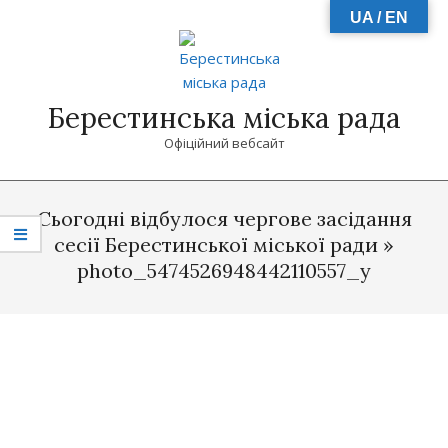
Skip
UA / EN
to
content
Берестинська міська рада
Офіційний вебсайт
Primary
Navigation
Сьогодні відбулося чергове засідання
Menu
сесії Берестинської міської ради »
photo_5474526948442110557_y