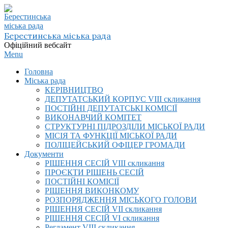
Skip
to
content
Берестинська міська рада
Офіційний вебсайт
Primary
Menu
Navigation
Головна
Menu
Міська рада
КЕРІВНИЦТВО
ДЕПУТАТСЬКИЙ КОРПУС VIІI скликання
ПОСТІЙНІ ДЕПУТАТСЬКІ КОМІСІЇ
ВИКОНАВЧИЙ КОМІТЕТ
СТРУКТУРНІ ПІДРОЗДІЛИ МІСЬКОЇ РАДИ
МІСІЯ ТА ФУНКЦІЇ МІСЬКОЇ РАДИ
ПОЛІЦЕЙСЬКИЙ ОФІЦЕР ГРОМАДИ
Документи
РІШЕННЯ СЕСІЙ VIІI скликання
ПРОЄКТИ РІШЕНЬ СЕСІЙ
ПОСТІЙНІ КОМІСІЇ
РІШЕННЯ ВИКОНКОМУ
РОЗПОРЯДЖЕННЯ МІСЬКОГО ГОЛОВИ
РІШЕННЯ СЕСІЙ VII скликання
РІШЕННЯ СЕСІЙ VI скликання
Регламент VIІI скликання