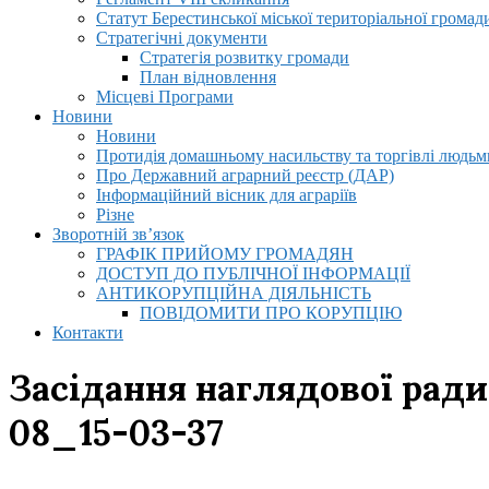
Статут Берестинської міської територіальної громад
Стратегічні документи
Стратегія розвитку громади
План відновлення
Місцеві Програми
Новини
Новини
Протидія домашньому насильству та торгівлі людьми
Про Державний аграрний реєстр (ДАР)
Інформаційний вісник для аграріїв
Різне
Зворотній зв’язок
ГРАФІК ПРИЙОМУ ГРОМАДЯН
ДОСТУП ДО ПУБЛІЧНОЇ ІНФОРМАЦІЇ
АНТИКОРУПЦІЙНА ДІЯЛЬНІСТЬ
ПОВІДОМИТИ ПРО КОРУПЦІЮ
Контакти
Засідання наглядової ради
08_15-03-37