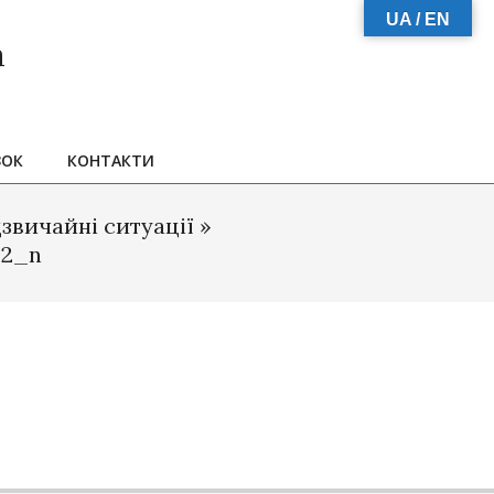
UA / EN
а
ЗОК
КОНТАКТИ
звичайні ситуації »
42_n