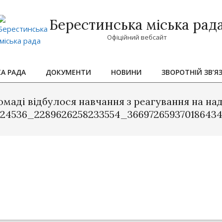
Берестинська міська рад
Офіційний вебсайт
КА РАДА
ДОКУМЕНТИ
НОВИНИ
ЗВОРОТНІЙ ЗВ’Я
Primary
Navigation
омаді відбулося навчання з реагування на над
Menu
824536_2289626258233554_36697265937018643