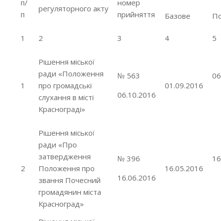
п/
номер
регуляторного акту
п
прийняття
Базове
П
1
2
3
4
5
Рішення міської
ради «Положення
№ 563
06
1
про громадські
01.09.2016
06.10.2016
слухання в місті
Краснограді»
Рішення міської
ради «Про
затвердження
№ 396
16
2
Положення про
16.05.2016
16.06.2016
звання Почесний
громадянин міста
Красноград»