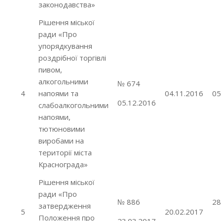
законодавства»
Рішення міської
ради «Про
упорядкування
роздрібної торгівлі
пивом,
алкогольними
№ 674
4
напоями та
04.11.2016
05
05.12.2016
слабоалкогольними
напоями,
тютюновими
виробами на
території міста
Краснограда»
Рішення міської
ради «Про
№ 886
28
затвердження
5
20.02.2017
Положення про