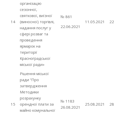
організацію
сезонної,
святкової, виїзної
№ 861
14
(виносної) торгівлі,
11.05.2021
22
22.06.2021
надання послуг у
сфері розваг та
проведення
ярмарок на
території
Красноградської
міської ради»
Рішення міської
ради “Про
затвердження
Методики
розрахунку
№ 1183
15
орендної плати за
25.08.2021
28
26.08.2021
майно комунальної