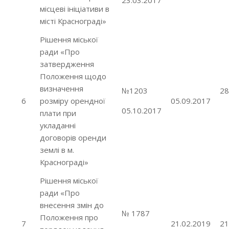
23.03.2017
місцеві ініціативи в
місті Краснограді»
Рішення міської
ради «Про
затвердження
Положення щодо
визначення
№1203
28
6
розміру орендної
05.09.2017
05.10.2017
плати при
укладанні
договорів оренди
землі в м.
Краснограді»
Рішення міської
ради «Про
внесення змін до
№ 1787
Положення про
7
21.02.2019
21