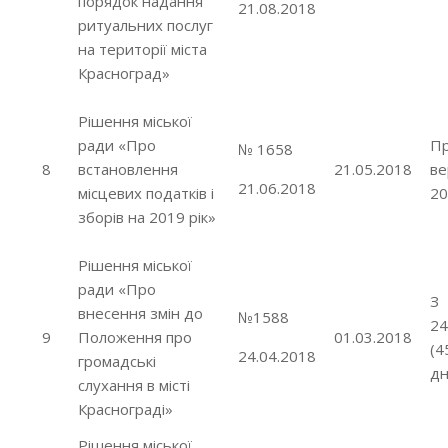
порядок надання
21.08.2018
ритуальних послуг
на території міста
Красноград»
Рішення міської
ради «Про
Пр
№ 1658
8
встановлення
21.05.2018
ве
21.06.2018
місцевих податків і
20
зборів на 2019 рік»
Рішення міської
ради «Про
З
внесення змін до
№1588
24
9
Положення про
01.03.2018
(4
24.04.2018
громадські
дн
слухання в місті
Краснограді»
Рішення міської