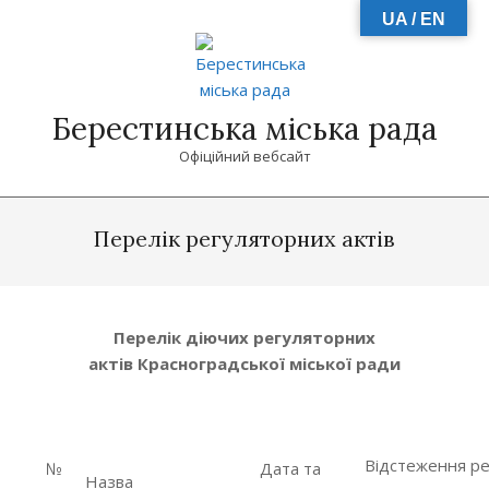
Skip
UA / EN
to
content
Берестинська міська рада
Офіційний вебсайт
Primary
Navigation
Перелік регуляторних актів
Menu
Перелік діючих регуляторних
актів
Красноградської міської ради
Відстеження ре
№
Дата та
Назва