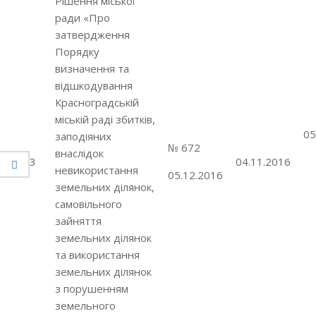
Рішення міської
ради «Про
затвердження
Порядку
визначення та
відшкодування
Красноградській
міській раді збитків,
05
заподіяних
№ 672
внаслідок
3
04.11.2016
невикористання
05.12.2016
земельних ділянок,
самовільного
зайняття
земельних ділянок
та використання
земельних ділянок
з порушенням
земельного