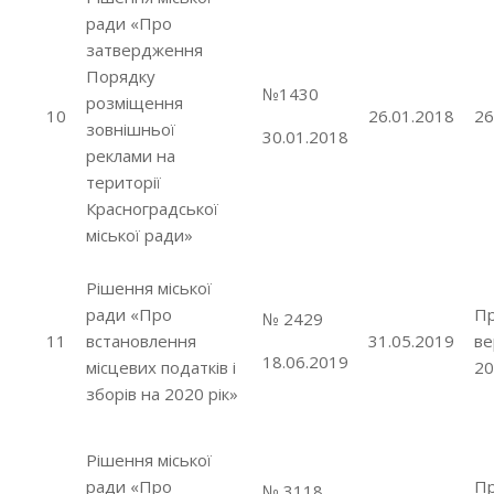
ради «Про
затвердження
Порядку
№1430
розміщення
10
26.01.2018
26
зовнішньої
30.01.2018
реклами на
території
Красноградської
міської ради»
Рішення міської
ради «Про
Пр
№ 2429
11
встановлення
31.05.2019
ве
18.06.2019
місцевих податків і
20
зборів на 2020 рік»
Рішення міської
ради «Про
Пр
№ 3118