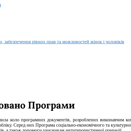
и
, забезпечення рівних прав та можливостей жінок і чоловіків
овано Програми
а коло програмних документів, розроблених виконавчим комі
 обліку. Серед них Програма соціально-економічного та культурно
одів, а також допомоги учасникам антитерористичної операції.