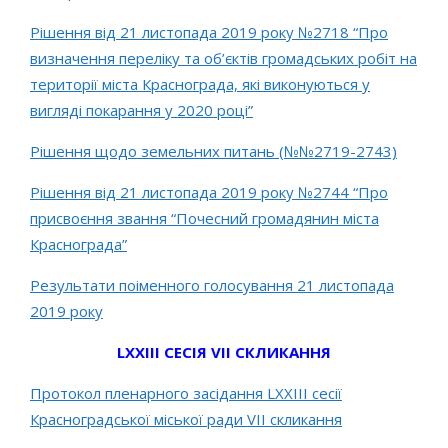
Рішення від 21 листопада 2019 року №2718 “Про
визначення переліку та об’єктів громадських робіт на
території міста Краснограда, які виконуються у
вигляді покарання у 2020 році”
Рішення щодо земельних питань (№№2719-2743)
Рішення від 21 листопада 2019 року №2744 “Про
присвоєння звання “Почесний громадянин міста
Краснограда”
Результати поіменного голосування 21 листопада
2019 року
LXXІІІ СЕСІЯ VII СКЛИКАННЯ
Протокол пленарного засідання LХХІІІ сесії
Красноградської міської ради VІІ скликання