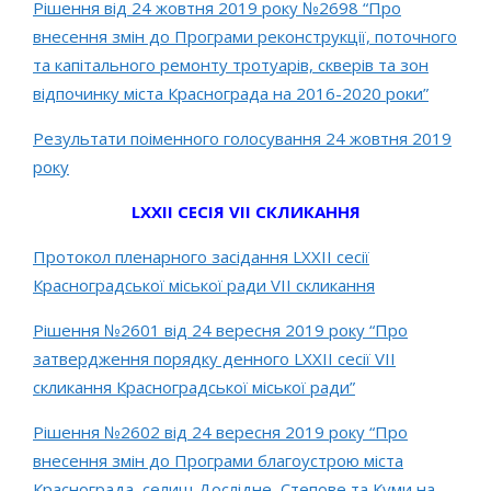
Рішення від 24 жовтня 2019 року №2698 “Про
внесення змін до Програми реконструкції, поточного
та капітального ремонту тротуарів, скверів та зон
відпочинку міста Краснограда на 2016-2020 роки”
Результати поіменного голосування 24 жовтня 2019
року
LXXІІ СЕСІЯ VII СКЛИКАННЯ
Протокол пленарного засідання LХХІІ сесії
Красноградської міської ради VІІ скликання
Рішення №2601 від 24 вересня 2019 року “Про
затвердження порядку денного LХХІІ сесії VІІ
скликання Красноградської міської ради”
Рішення №2602 від 24 вересня 2019 року “Про
внесення змін до Програми благоустрою міста
Краснограда, селищ Дослідне, Степове та Куми на