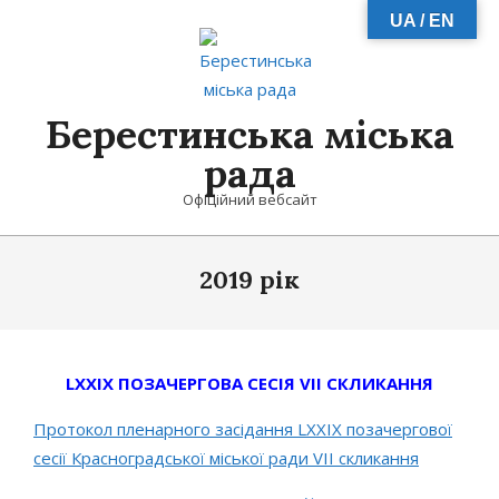
Skip
UA / EN
to
content
Берестинська міська
рада
Офіційний вебсайт
Primary
2019 рік
Navigation
Menu
LXXІХ ПОЗАЧЕРГОВА СЕСІЯ VII СКЛИКАННЯ
Протокол пленарного засідання LХХІХ позачергової
сесії Красноградської міської ради VІІ скликання