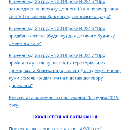
Рішення від 26 грудня 2019 року №2815 “Про
затвердження порядку денного LХХІХ позачергової
сесії VІІ скликання Красноградської міської ради”
Рішення від 24 грудня 2019 року №2816 “Про
придбання житла (будинку) для дитячого будинку
сімейного типу”
Рішення від 26 грудня 2019 року №2817 “Про
прийняття у спільну власність територіальних
громад міста Краснограда, селищ Дослідне, Степове,
Куми земельної ділянки на підставі договору
дарування”
Результати поіменного голосування 26 грудня 2019
року
LXXVІIІ СЕСІЯ VII СКЛИКАННЯ
Протокол пленарного засідання LХХVІІІ сесії