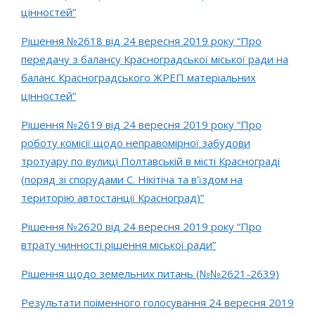
цінностей”
Рішення №2618 від 24 вересня 2019 року “Про
передачу з балансу Красноградської міської ради на
баланс Красноградського ЖРЕП матеріальних
цінностей”
Рішення №2619 від 24 вересня 2019 року “Про
роботу комісії щодо неправомірної забудови
тротуару по вулиці Полтавській в місті Краснограді
(поряд зі спорудами С. Нікітіча та в’їздом на
територію автостанції Красноград)”
Рішення №2620 від 24 вересня 2019 року “Про
втрату чинності рішення міської ради”
Рішення щодо земельних питань (№№2621-2639)
Результати поіменного голосування 24 вересня 2019