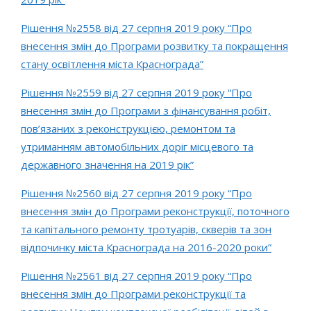
Рішення №2558 від 27 серпня 2019 року “Про
внесення змін до Програми розвитку та покращення
стану освітлення міста Краснограда”
Рішення №2559 від 27 серпня 2019 року “Про
внесення змін до Програми з фінансування робіт,
пов’язаних з реконструкцією, ремонтом та
утриманням автомобільних доріг місцевого та
державного значення на 2019 рік”
Рішення №2560 від 27 серпня 2019 року “Про
внесення змін до Програми реконструкції, поточного
та капітального ремонту тротуарів, скверів та зон
відпочинку міста Краснограда на 2016-2020 роки”
Рішення №2561 від 27 серпня 2019 року “Про
внесення змін до Програми реконструкції та