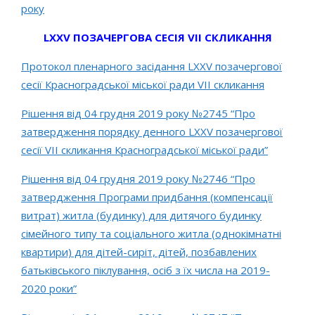
року
LXXV ПОЗАЧЕРГОВА СЕСІЯ VII СКЛИКАННЯ
Протокол пленарного засідання LХХV позачергової
сесії Красноградської міської ради VІІ скликання
Рішення від 04 грудня 2019 року №2745 “Про
затвердження порядку денного LХХV позачергової
сесії VІІ скликання Красноградської міської ради”
Рішення від 04 грудня 2019 року №2746 “Про
затвердження Програми придбання (компенсації
витрат) житла (будинку) для дитячого будинку
сімейного типу та соціального житла (однокімнатні
квартири) для дітей-сиріт, дітей, позбавлених
батьківського піклування, осіб з їх числа на 2019-
2020 роки”