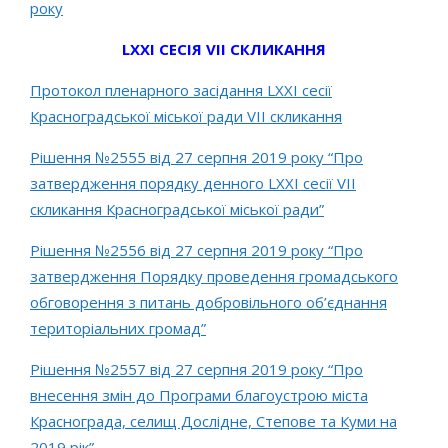
року
LXXІ СЕСІЯ VII СКЛИКАННЯ
Протокол пленарного засідання LХХІ сесії
Красноградської міської ради VІІ скликання
Рішення №2555 від 27 серпня 2019 року “Про
затвердження порядку денного LХХІ сесії VІІ
скликання Красноградської міської ради”
Рішення №2556 від 27 серпня 2019 року “Про
затвердження Порядку проведення громадського
обговорення з питань добровільного об’єднання
територіальних громад”
Рішення №2557 від 27 серпня 2019 року “Про
внесення змін до Програми благоустрою міста
Краснограда, селищ Дослідне, Степове та Куми на
2019 рік”