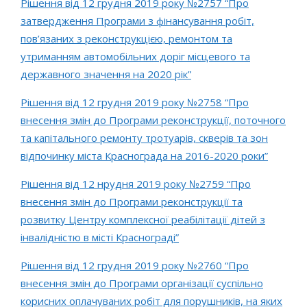
Рішення від 12 грудня 2019 року №2757 “Про
затвердження Програми з фінансування робіт,
пов’язаних з реконструкцією, ремонтом та
утриманням автомобільних доріг місцевого та
державного значення на 2020 рік”
Рішення від 12 грудня 2019 року №2758 “Про
внесення змін до Програми реконструкції, поточного
та капітального ремонту тротуарів, скверів та зон
відпочинку міста Краснограда на 2016-2020 роки”
Рішення від 12 нрудня 2019 року №2759 “Про
внесення змін до Програми реконструкції та
розвитку Центру комплексної реабілітації дітей з
інвалідністю в місті Краснограді”
Рішення від 12 грудня 2019 року №2760 “Про
внесення змін до Програми організації суспільно
корисних оплачуваних робіт для порушників, на яких