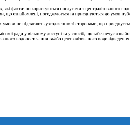
х, які фактично користуються послугами з централізованого вод
и, що ознайомлені, погоджуються та приєднуються до умов публ
їх умови не підлягають узгодженню зі сторонами, що приєднуєть
іської ради у вільному доступі та у спосіб, що забезпечує ознай
зованого водопостачання та/або централізованого водовідведення