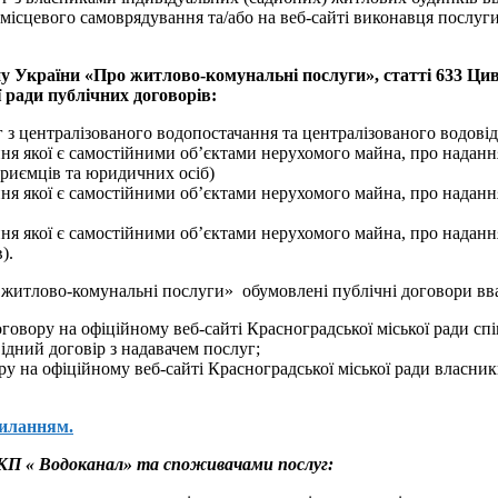
 місцевого самоврядування та/або на веб-сайті виконавця послуг
кону України «Про житлово-комунальні послуги», статті 633 
 ради публічних договорів:
 з централізованого водопостачання та централізованого водові
ня якої є самостійними об’єктами нерухомого майна, про наданн
приємців та юридичних осіб)
ня якої є самостійними об’єктами нерухомого майна, про наданн
ня якої є самостійними об’єктами нерухомого майна, про наданн
).
житлово-комунальні послуги» обумовлені публічні договори вва
оговору на офіційному веб-сайті Красноградської міської ради 
ідний договір з надавачем послуг;
ру на офіційному веб-сайті Красноградської міської ради власн
силанням.
К
П «
Водокана
л» та споживачами послуг
: