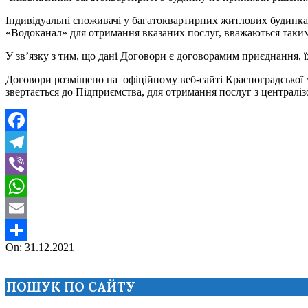
Індивідуальні споживачі у багатоквартирних житлових будинка
«Водоканал» для отримання вказаних послуг, вважаються таким
У зв’язку з тим, що дані Договори є договорамим приєднання, 
Договори розміщено
на офіційному веб-сайті Красноградської м
звертається до Підприємства, для отримання послуг з централі
Facebook
Telegram
Viber
WhatsApp
Email
2021-
On:
31.12.2021
Поділитися
12-
31
ПОШУК ПО САЙТУ