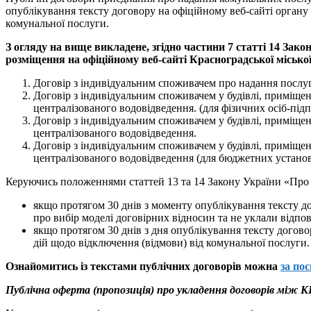
опублікування тексту договору на офіційному веб-сайті органу
комунальної послуги.
З огляду на вище викладене, згідно частини 7 статті 14 За
розміщення на офіційному веб-сайті Красноградської міської
Договір з індивідуальним споживачем про надання послуг
Договір з індивідуальним споживачем у будівлі, приміщен
централізованого водовідведення. (для фізичних осіб-під
Договір з індивідуальним споживачем у будівлі, приміщен
централізованого водовідведення.
Договір з індивідуальним споживачем у будівлі, приміщен
централізованого водовідведення (для бюджетних установ
Керуючись положеннями статтей 13 та 14 Закону України «Про 
якщо протягом 30 днів з моменту опублікування тексту д
про вибір моделі договірних відносин та не уклали відпов
якщо протягом 30 днів з дня опублікування тексту догово
дій щодо відключення (відмови) від комунальної послуги.
Ознайомитись із текстами публічних договорів можна
за по
Публічна оферта (пропозиція) про укладення договор
ів
між
К