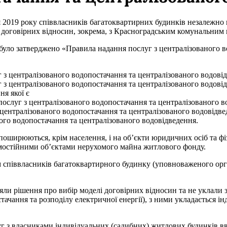
 2019 року співвласників багатоквартирних будинків незалежно
ї договірних відносин, зокрема, з Красноградським комунальни
було затверджено «Правила надання послуг з централізованого в
 з централізованого водопостачання та централізованого водові
 з централізованого водопостачання та централізованого водові
ня якої є
ослуг з централізованого водопостачання та централізованого в
централізованого водопостачання та централізованого водовідве
ого водопостачання та централізованого водовідведення.
поширюються, крім населення, і на об’єкти юридичних осіб та фі
амостійними об’єктами нерухомого майна житлового фонду.
ям співвласників багатоквартирного будинку (уповноваженого ор
ли рішення про вибір моделі договірних відносин та не уклали 
стачання та розподілу електричної енергії), з ними укладається 
 з власниками індивідуальних (садибних) житлових будинків вв