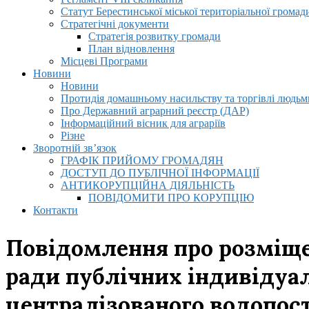
Статут Берестинської міської територіальної громад
Стратегічні документи
Стратегія розвитку громади
План відновлення
Місцеві Програми
Новини
Новини
Протидія домашньому насильству та торгівлі людьми
Про Державний аграрний реєстр (ДАР)
Інформаційний вісник для аграріїв
Різне
Зворотній зв’язок
ГРАФІК ПРИЙОМУ ГРОМАДЯН
ДОСТУП ДО ПУБЛІЧНОЇ ІНФОРМАЦІЇ
АНТИКОРУПЦІЙНА ДІЯЛЬНІСТЬ
ПОВІДОМИТИ ПРО КОРУПЦІЮ
Контакти
Повідомлення про розміщен
ради публічних індивідуал
централізованого водопос