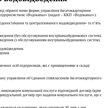
 від обраної ними форми управління багатоквартирним
м підприємством «Водоканал» (надалі – ККП «Водоканал»).
одопостачання та централізованого водовідведення» та п’ять
дведення (без обслуговування внутрішньобудинкових систем).
дведення (з обслуговуванням внутрішньобудинкових систем).
одовідведення.
дення.
зичних осіб-підприємців, які є приміщеннями в складі
гану управління об’єднання співвласників багатоквартирного
з виконавцем комунальної послуги відповідний договір (крім
індивідуальний договір про надання комунальної послуги, що є
ажаються укладеними, якщо протягом 30 днів з дня