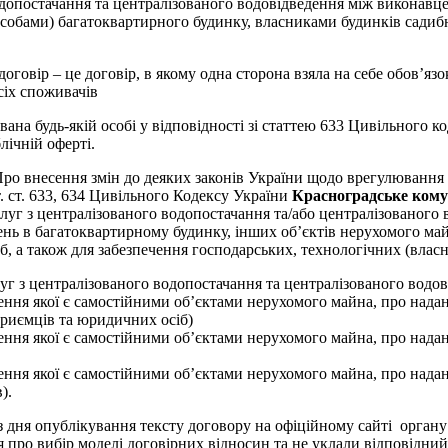
одопостачання та централізованого водовідведення між виконав
обами) багатоквартирного будинку, власниками будинків садиб
 договір – це договір, в якому одна сторона взяла на себе обов’я
іх споживачів
ана будь-якій особі у відповідності зі статтею 633 Цивільного к
лічній оферті.
«Про внесення змін до деяких законів України щодо врегулюванн
ст. ст. 633, 634 Цивільного Кодексу України
Красноградське кому
уг з централізованого водопостачання та/або централізованого в
ень в багатоквартирному будинку, інших об’єктів нерухомого ма
, а також для забезпечення господарських, технологічних (власн
г з централізованого водопостачання та централізованого водов
ення якої є самостійними об’єктами нерухомого майна, про надан
приємців та юридичних осіб)
ення якої є самостійними об’єктами нерухомого майна, про надан
ення якої є самостійними об’єктами нерухомого майна, про надан
).
 дня опублікування тексту договору на офіційному сайті органу 
про вибір моделі договірних відносин та не уклали відповідний