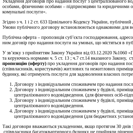
Укладення договорів про надання послуг з централізованого в
особами, фізичними особами – підприємцями та юридичними ос
комунальні послуги».
Згідно з ч. 1 і 2 ст. 633 Цивільного Кодексу України, публічний
Умови публічного договору встановлюються однаковими для вс
Публічна оферта – пропозиція суб’єкта господарювання, адресов
ним договір про надання послуги на умовах, що містяться в пуб
У зв’язку з прийняттям Закону України від 03.12.2020 №1060 
та керуючись нормами ч. 5 ст. 13 ; ч.7 ст.14 вказаного Закону, 
пропозицію (оферту)
про укладення договорів про надання посл
(співвласників, користувачів) житлових та нежитлових приміщ
будинку, які отримують послуги для задоволення власних потреб
Договору з індивідуальним споживачем про надання послу
Договору з індивідуальним споживачем у будівлі, приміщ
централізованого водовідведення. (для фізичних осіб-під
Договору з індивідуальним споживачем у будівлі, приміщ
централізованого водовідведення.
Договору з індивідуальним споживачем у будівлі, приміщ
централізованого водовідведення (для бюджетних установ
Такі договори вважаються укладеними, якщо протягом 30 днів з
співвласники багатоквартирного будинку не прийняли рішення 