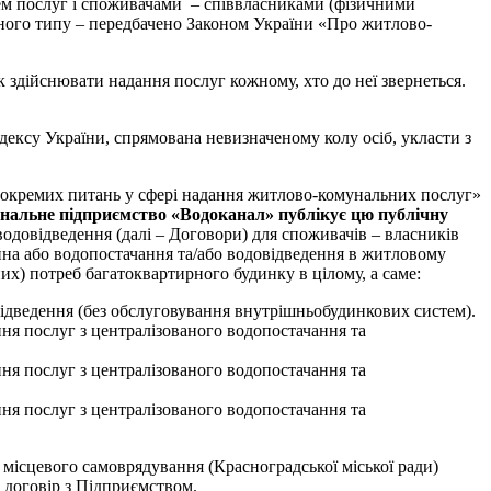
цем послуг і споживачами – співвласниками (фізичними
ного типу – передбачено Законом України «Про житлово-
зок здійснювати надання послуг кожному, хто до неї звернеться.
одексу України, спрямована невизначеному колу осіб, укласти з
я окремих питань у сфері надання житлово-комунальних послуг»
нальне підприємство «Водоканал»
публікує цю публічну
одовідведення (далі – Договори) для споживачів – власників
йна або водопостачання та/або водовідведення в житловому
их) потреб багатоквартирного будинку в цілому, а саме:
ідведення (без обслуговування внутрішньобудинкових систем).
ня послуг з централізованого водопостачання та
ня послуг з централізованого водопостачання та
ня послуг з централізованого водопостачання та
місцевого самоврядування (Красноградської міської ради)
 договір з Підприємством.