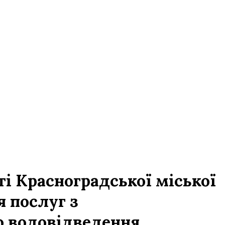
і Красноградської міської
 послуг з
о водовідведення