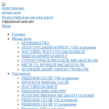
Skip
to
content
Берестинська міська рада
Офіційний вебсайт
Primary
Menu
Navigation
Головна
Menu
Міська рада
КЕРІВНИЦТВО
ДЕПУТАТСЬКИЙ КОРПУС VIІI скликання
ПОСТІЙНІ ДЕПУТАТСЬКІ КОМІСІЇ
ВИКОНАВЧИЙ КОМІТЕТ
СТРУКТУРНІ ПІДРОЗДІЛИ МІСЬКОЇ РАДИ
МІСІЯ ТА ФУНКЦІЇ МІСЬКОЇ РАДИ
ПОЛІЦЕЙСЬКИЙ ОФІЦЕР ГРОМАДИ
Документи
РІШЕННЯ СЕСІЙ VIІI скликання
ПРОЄКТИ РІШЕНЬ СЕСІЙ
ПОСТІЙНІ КОМІСІЇ
РІШЕННЯ ВИКОНКОМУ
РОЗПОРЯДЖЕННЯ МІСЬКОГО ГОЛОВИ
РІШЕННЯ СЕСІЙ VII скликання
РІШЕННЯ СЕСІЙ VI скликання
Регламент VIІI скликання