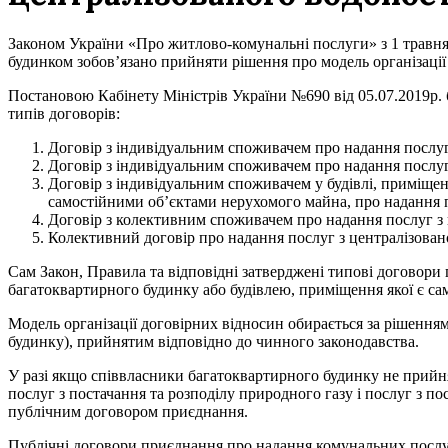
Законом України «Про житлово-комунальні послуги» з 1 травня
будинком зобов’язано прийняти рішення про модель організаці
Постановою Кабінету Міністрів України №690 від 05.07.2019р. 
типів договорів:
Договір з індивідуальним споживачем про надання послуг
Договір з індивідуальним споживачем про надання послуг
Договір з індивідуальним споживачем у будівлі, приміщен
самостійними об’єктами нерухомого майна, про надання п
Договір з колективним споживачем про надання послуг з 
Колективний договір про надання послуг з централізован
Сам Закон, Правила та відповідні затверджені типові договори 
багатоквартирного будинку або будівлею, приміщення якої є с
Модель організації договірних відносин обирається за рішенн
будинку), прийнятим відповідно до чинного законодавства.
У разі якщо співвласники багатоквартирного будинку не прийня
послуг з постачання та розподілу природного газу і послуг з по
публічним договором приєднання.
Публічні договори приєднання про надання комунальних послуг