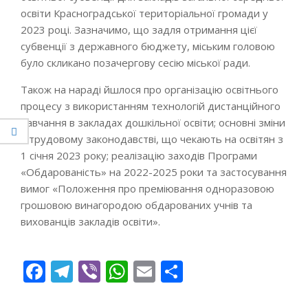
освіти Красноградської територіальної громади у
2023 році. Зазначимо, що задля отримання цієї
субвенції з державного бюджету, міським головою
було скликано позачергову сесію міської ради.
Також на нараді йшлося про організацію освітнього
процесу з використанням технологій дистанційного
навчання в закладах дошкільної освіти; основні зміни
в трудовому законодавстві, що чекають на освітян з
1 січня 2023 року; реалізацію заходів Програми
«Обдарованість» на 2022-2025 роки та застосування
вимог «Положення про преміювання одноразовою
грошовою винагородою обдарованих учнів та
вихованців закладів освіти».
Facebook
Telegram
Viber
WhatsApp
Email
Поділитися