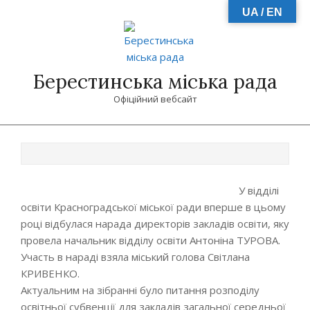
Skip
UA / EN
to
content
Берестинська міська рада
Офіційний вебсайт
Primary
Navigation
Menu
У відділі
освіти Красноградської міської ради вперше в цьому
році відбулася нарада директорів закладів освіти, яку
провела начальник відділу освіти Антоніна ТУРОВА.
Участь в нараді взяла міський голова Світлана
КРИВЕНКО.
Актуальним на зібранні було питання розподілу
освітньої субвенції для закладів загальної середньої