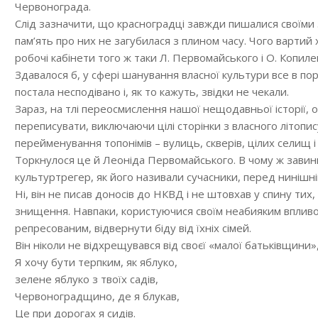
Червонограда.
Слід зазначити, що красноградці завжди пишалися своїми
пам’ять про них не загубилася з плином часу. Чого вартий 
робочі кабінети того ж таки Л. Первомайського і О. Копиле
Здавалося б, у сфері шанування власної культури все в по
постала несподівано і, як то кажуть, звідки не чекали.
Зараз, на тлі переосмислення нашої нещодавньої історії, о
переписувати, виключаючи цілі сторінки з власного літопи
перейменування топонімів – вулиць, скверів, цілих селищ і
Торкнулося це й Леоніда Первомайського. В чому ж завини
культуртрегер, як його називали сучасники, перед нинішні
Ні, він не писав доносів до НКВД і не штовхав у спину тих,
знищення. Навпаки, користуючися своїм неабияким впливом
репресованим, відвернути біду від їхніх сімей.
Він ніколи не відхрещувався від своєї «малої батьківщини»
Я хочу бути терпким, як яблуко,
зелене яблуко з твоїх садів,
Червоноградщино, де я блукав,
Це при дорогах я сидів.