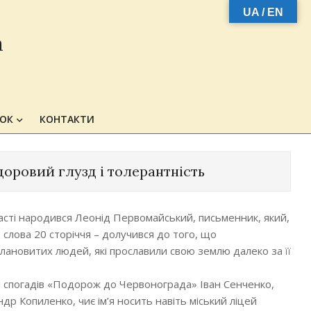
UA / EN
а
ЗОК
КОНТАКТИ
здоровий глузд і толерантність
області народився Леонід Первомайський, письменник, який,
слова 20 сторіччя – долучився до того, що
ановитих людей, які прославили свою землю далеко за її
і спогадів «Подорож до Червонограда» Іван Сенченко,
ндр Копиленко, чиє ім’я носить навіть міський ліцей