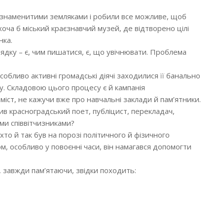
 знаменитими земляками і робили все можливе, щоб
хоча б міський краєзнавчий музей, де відтворено цілі
нка.
рядку – є, чим пишатися, є, що увічнювати. Проблема
собливо активні громадські діячі заходилися її банально
су. Складовою цього процесу є й кампанія
 міст, не кажучи вже про навчальні заклади й пам’ятники.
в красноградський поет, публіцист, перекладач,
ми співвітчизниками?
 хто й так був на порозі політичного й фізичного
, особливо у повоєнні часи, він намагався допомогти
, завжди пам’ятаючи, звідки походить: