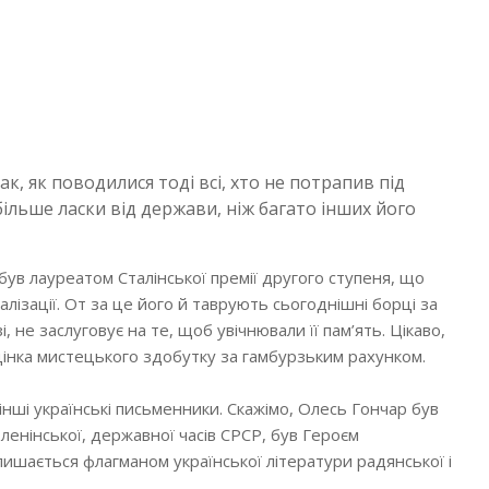
ак, як поводилися тоді всі, хто не потрапив під
ільше ласки від держави, ніж багато інших його
був лауреатом Сталінської премії другого ступеня, що
лізації. От за це його й таврують сьогоднішні борці за
, не заслуговує на те, щоб увічнювали її пам’ять. Цікаво,
оцінка мистецького здобутку за гамбурзьким рахунком.
 інші українські письменники. Скажімо, Олесь Гончар був
 ленінської, державної часів СРСР, був Героєм
 залишається флагманом української літератури радянської і