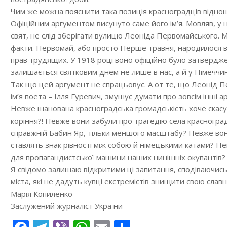
Чим же можна пояснити така позиція красноградців відн
Офіційним аргументом висунуто саме його ім’я. Мовляв, у н
свят, не слід зберігати вулицю Леоніда Первомайського. М
факти. Первомай, або просто Перше травня, народилося в А
прав трудящих. У 1918 році воно офіційно було затверд
залишається святковим днем не лише в нас, а й у Німеччині, Ф
Так що цей аргумент не спрацьовує. А от те, що Леонід П
ім’я поета – Ілля Гуревич, змушує думати про зовсім інші а
Невже шанована красноградська громадськість хоче скас
коріння?! Невже вони забули про трагедію села красногра
справжній Бабин Яр, тільки меншого масштабу? Невже вон
ставлять знак рівності між собою й німецькими катами? 
для пропагандистської машини наших нинішніх окупантів?
Я свідомо залишаю відкритими ці запитання, сподіваючись
міста, які не дадуть купці екстремістів знищити свою славн
Марія Копиленко
Заслужений журналіст України