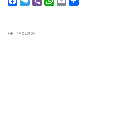
Facebook
Telegram
Viber
WhatsApp
Email
Поділитися
2023-
ON:
19.05.2023
05-
19