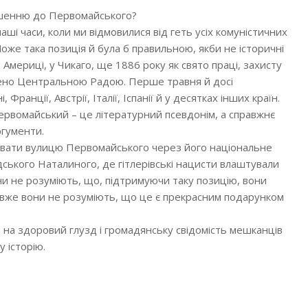
ошенню до Первомайського?
аші часи, коли ми відмовилися від геть усіх комуністичних
оже така позиція й була б правильною, якби не історичні
мериці, у Чикаго, ще 1886 року як свято праці, захисту
жено Центральною Радою. Перше травня й досі
ранції, Австрії, Італії, Іспанії й у десятках інших країн.
ервомайський – це літературний псевдонім, а справжнє
ргументи.
увати вулицю Первомайського через його національне
дського Наталиного, де гітлерівські нацисти влаштували
и не розуміють, що, підтримуючи таку позицію, вони
Невже вони не розуміють, що це є прекрасним подарунком
 на здоровий глузд і громадянську свідомість мешканців
у історію.