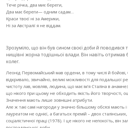
Тече річка, два миє береги,
Два має береги— одним садам…
Краси твоєї ні за Америки,
Ні за Австралії я не віддам.
Зрозуміло, що він був сином своєї доби й поводився т
нищівні жорна тодішньої влади. Він навіть отримав б
колег.
Леонід Первомайський мав ордени, в тому числі й бойові, 
відкривало, звичайно, великі можливості для подальшої реа
чистоту лав, мовляв, людина, що має ім’я Сталіна в анамнезі
що нікого при цьому не обходить якість його творчості, 
Значення мають лише зовнішні атрибути.
Але ж такі самі нагороди у значно більшому обсязі мають і
лауреатом не однієї, а багатьох премій – двох сталінських,
соціалістичної праці (1978). І це нікого не непокоїть, він
пострадянської доби.