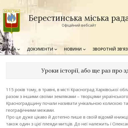
Берестинська міська рад
Офіційний вебсайт
КА РАДА
ДОКУМЕНТИ
НОВИНИ
ЗВОРОТНІЙ ЗВ’Я
Primary
Navigation
Menu
Уроки історії, або ще раз про 
115 років тому, в травні, в місті Красноград Харківської 
разом з іншими своїми земляками – творцями українського 
Красноградщину почали називати унікальною колискою тал
географічними межами.
Про це дуже цікаво й дотепно пише в своїй відомій книжц
також один з цієї плеяди митців. До неї належить і Олекса