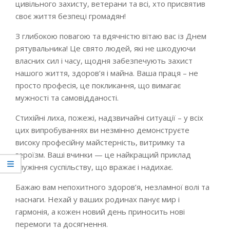
цивільного захисту, ветерани та всі, хто присвятив
своє життя безпеці громадян!
З глибокою повагою та вдячністю вітаю вас із Днем
рятувальника! Це свято людей, які не шкодуючи
власних сил і часу, щодня забезпечують захист
нашого життя, здоров’я і майна. Ваша праця – не
просто професія, це покликання, що вимагає
мужності та самовідданості.
Стихійні лиха, пожежі, надзвичайні ситуації – у всіх
цих випробуваннях ви незмінно демонструєте
високу професійну майстерність, витримку та
героїзм. Ваші вчинки — це найкращий приклад
служіння суспільству, що вражає і надихає.
Бажаю вам непохитного здоров’я, незламної волі та
наснаги. Нехай у ваших родинах панує мир і
гармонія, а кожен новий день приносить нові
перемоги та досягнення.