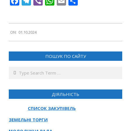
Facebook
Telegram
Viber
WhatsApp
Email
Поділитися
2024-
ON:
01.10.2024
10-
01
ПОШУК ПО САЙТУ
Search
ДІЯЛЬНІСТЬ
СПИСОК ЗАКУПІВЕЛЬ
ЗЕМЕЛЬНІ ТОРГИ