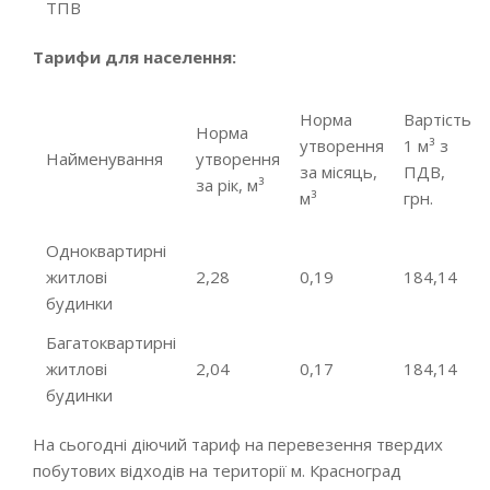
ТПВ
Тарифи для населення:
Норма
Вартість
Норма
утворення
1 м³ з
Найменування
утворення
за місяць,
ПДВ,
за рік, м³
м³
грн.
Одноквартирні
житлові
2,28
0,19
184,14
будинки
Багатоквартирні
житлові
2,04
0,17
184,14
будинки
На сьогодні діючий тариф на перевезення твердих
побутових відходів на території м. Красноград