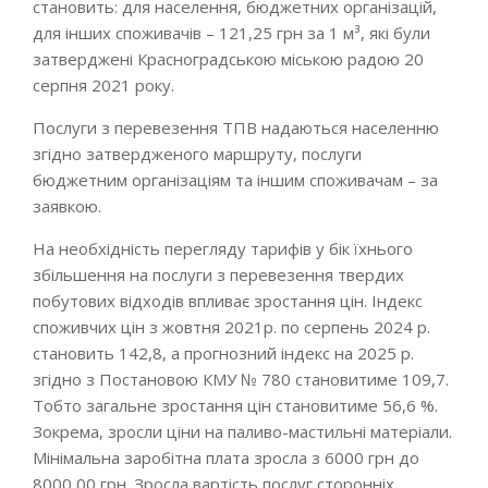
становить: для населення, бюджетних організацій,
для інших споживачів – 121,25 грн за 1 м³, які були
затверджені Красноградською міською радою 20
серпня 2021 року.
Послуги з перевезення ТПВ надаються населенню
згідно затвердженого маршруту, послуги
бюджетним організаціям та іншим споживачам – за
заявкою.
На необхідність перегляду тарифів у бік їхнього
збільшення на послуги з перевезення твердих
побутових відходів впливає зростання цін. Індекс
споживчих цін з жовтня 2021р. по серпень 2024 р.
становить 142,8, а прогнозний індекс на 2025 р.
згідно з Постановою КМУ № 780 становитиме 109,7.
Тобто загальне зростання цін становитиме 56,6 %.
Зокрема, зросли ціни на паливо-мастильні матеріали.
Мінімальна заробітна плата зросла з 6000 грн до
8000,00 грн. Зросла вартість послуг сторонніх