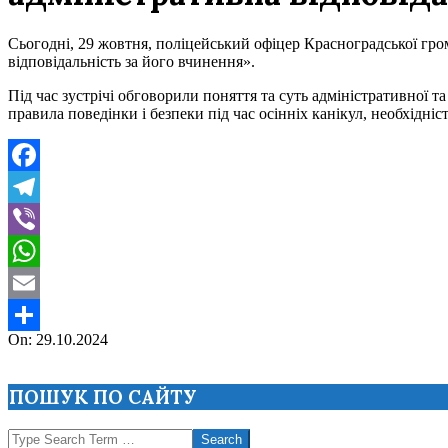
Сьогодні, 29 жовтня, поліцейський офіцер Красноградської гром
відповідальність за його вчинення».
Під час зустрічі обговорили поняття та суть адміністративної т
правила поведінки і безпеки під час осінніх канікул, необхідн
Facebook
Telegram
Viber
WhatsApp
Email
2024-
On:
29.10.2024
Поділитися
10-
29
ПОШУК ПО САЙТУ
Search