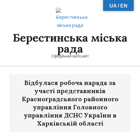
Skip
UA / EN
to
content
Берестинська міська
рада
Офіційний вебсайт
Primary
Navigation
Відбулася робоча нарада за
Menu
участі представників
Красноградського районного
управління Головного
управління ДСНС України в
Харківській області