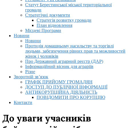
Статут Берестинської міської територіальної
громади
Стратегічні документи
Стратегія розвитку громади
План відновлення
Місцеві Програми
Новини
Новини
Протидія домашньому насильству та торгівлі
людьми, забезпечення рівних прав та можливостей
жінок і чоловіків
Про Державний аграрний реєстр (ДАР)
Інформаційний вісник для аграріїв
Різне
Зворотній зв’язок
ГРАФІК ПРИЙОМУ ГРОМАДЯН
ДОСТУП ДО ПУБЛІЧНОЇ ІНФОРМАЦІЇ
АНТИКОРУПЦІЙНА ДІЯЛЬНІСТЬ
ПОВІДОМИТИ ПРО КОРУПЦІЮ
Контакти
До уваги учасників