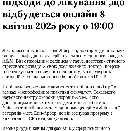
підходи до лікування”,що
відбудеться онлайн 8
квітня 2025 року о 19:00
Лектором виступить Ізраїль Ліберзон, доктор медичних наук,
завідувач кафедри психіатрії Техаського медичного коледжу
A&M. Він є провідним фахівцем у галузі посттравматичного
стресового розладу. У своїх дослідженнях Доктор Ліберзон
зосереджується на вивченні нейросхем, молекулярних
аномалій та сигнальних шляхів, пов’язаних з ПТСР.
Нині науковець очолює компонент клінічної психіатрії в
рамках міжпрофесійної практики факультету Техаського
наукового центру охорони здоров’я A&M. Його
дослідницький шлях охоплює десятиліття роботи в
Університеті Мічигану та медичному центрі Адміністрації
ветеранів міста Енн-Арбор, де він заснував програму з
вивчення ПТСР і нейровізуалізації.
Вебінар буде цікавим для фахівців у сфері психічного