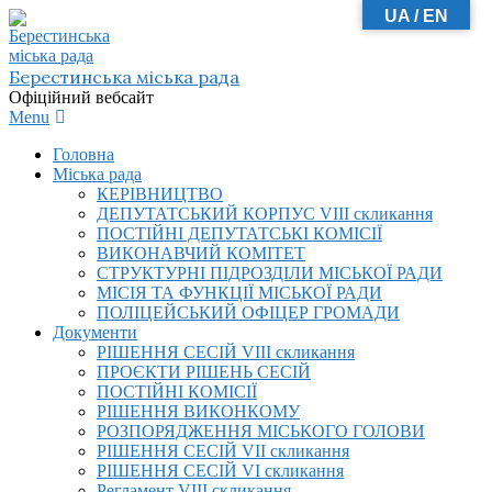
UA / EN
Skip
to
content
Берестинська міська рада
Офіційний вебсайт
Primary
Menu
Navigation
Головна
Menu
Міська рада
КЕРІВНИЦТВО
ДЕПУТАТСЬКИЙ КОРПУС VIІI скликання
ПОСТІЙНІ ДЕПУТАТСЬКІ КОМІСІЇ
ВИКОНАВЧИЙ КОМІТЕТ
СТРУКТУРНІ ПІДРОЗДІЛИ МІСЬКОЇ РАДИ
МІСІЯ ТА ФУНКЦІЇ МІСЬКОЇ РАДИ
ПОЛІЦЕЙСЬКИЙ ОФІЦЕР ГРОМАДИ
Документи
РІШЕННЯ СЕСІЙ VIІI скликання
ПРОЄКТИ РІШЕНЬ СЕСІЙ
ПОСТІЙНІ КОМІСІЇ
РІШЕННЯ ВИКОНКОМУ
РОЗПОРЯДЖЕННЯ МІСЬКОГО ГОЛОВИ
РІШЕННЯ СЕСІЙ VII скликання
РІШЕННЯ СЕСІЙ VI скликання
Регламент VIІI скликання