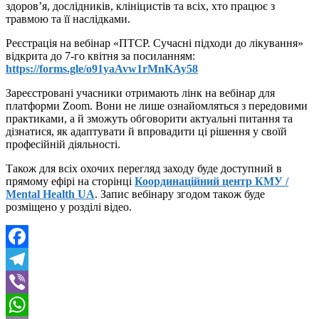
здоров’я, дослідників, клініцистів та всіх, хто працює з
травмою та її наслідками.
Реєстрація на вебінар «ПТСР. Сучасні підходи до лікування»
відкрита до 7-го квітня за посиланням:
https://forms.gle/o91yaAvw1rMnKAy58
Зареєстровані учасники отримають лінк на вебінар для
платформи Zoom. Вони не лише ознайомляться з передовими
практиками, а й зможуть обговорити актуальні питання та
дізнатися, як адаптувати й впровадити ці рішення у своїй
професійній діяльності.
Також для всіх охочих перегляд заходу буде доступний в
прямому ефірі на сторінці
Координаційний центр КМУ /
Mental Health UA
. Запис вебінару згодом також буде
розміщено у розділі відео.
Facebook
Telegram
Viber