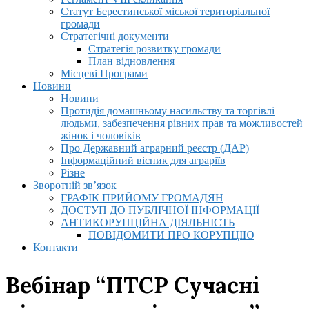
Статут Берестинської міської територіальної
громади
Стратегічні документи
Стратегія розвитку громади
План відновлення
Місцеві Програми
Новини
Новини
Протидія домашньому насильству та торгівлі
людьми, забезпечення рівних прав та можливостей
жінок і чоловіків
Про Державний аграрний реєстр (ДАР)
Інформаційний вісник для аграріїв
Різне
Зворотній зв’язок
ГРАФІК ПРИЙОМУ ГРОМАДЯН
ДОСТУП ДО ПУБЛІЧНОЇ ІНФОРМАЦІЇ
АНТИКОРУПЦІЙНА ДІЯЛЬНІСТЬ
ПОВІДОМИТИ ПРО КОРУПЦІЮ
Контакти
Вебінар “ПТСР Сучасні