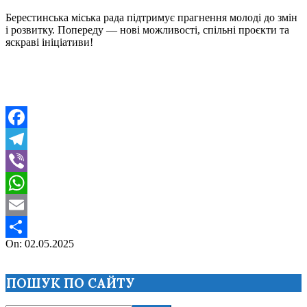
Берестинська міська рада підтримує прагнення молоді до змін
і розвитку. Попереду — нові можливості, спільні проєкти та
яскраві ініціативи!
Facebook
Telegram
Viber
WhatsApp
Email
2025-
On:
02.05.2025
Поділитися
05-
02
ПОШУК ПО САЙТУ