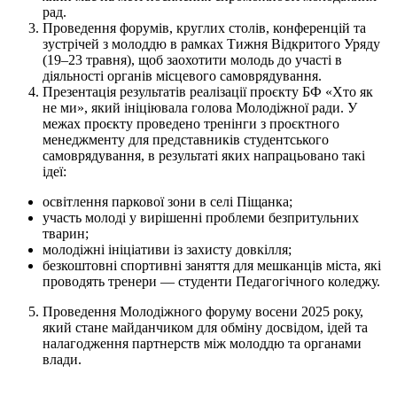
рад.
Проведення форумів, круглих столів, конференцій та
зустрічей з молоддю в рамках Тижня Відкритого Уряду
(19–23 травня), щоб заохотити молодь до участі в
діяльності органів місцевого самоврядування.
Презентація результатів реалізації проєкту БФ «Хто як
не ми», який ініціювала голова Молодіжної ради. У
межах проєкту проведено тренінги з проєктного
менеджменту для представників студентського
самоврядування, в результаті яких напрацьовано такі
ідеї:
освітлення паркової зони в селі Піщанка;
участь молоді у вирішенні проблеми безпритульних
тварин;
молодіжні ініціативи із захисту довкілля;
безкоштовні спортивні заняття для мешканців міста, які
проводять тренери — студенти Педагогічного коледжу.
Проведення Молодіжного форуму восени 2025 року,
який стане майданчиком для обміну досвідом, ідей та
налагодження партнерств між молоддю та органами
влади.