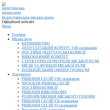
Skip
to
content
Берестинська міська рада
Офіційний вебсайт
Primary
Menu
Navigation
Головна
Menu
Міська рада
КЕРІВНИЦТВО
ДЕПУТАТСЬКИЙ КОРПУС VIІI скликання
ПОСТІЙНІ ДЕПУТАТСЬКІ КОМІСІЇ
ВИКОНАВЧИЙ КОМІТЕТ
СТРУКТУРНІ ПІДРОЗДІЛИ МІСЬКОЇ РАДИ
МІСІЯ ТА ФУНКЦІЇ МІСЬКОЇ РАДИ
ПОЛІЦЕЙСЬКИЙ ОФІЦЕР ГРОМАДИ
Документи
РІШЕННЯ СЕСІЙ VIІI скликання
ПРОЄКТИ РІШЕНЬ СЕСІЙ
ПОСТІЙНІ КОМІСІЇ
РІШЕННЯ ВИКОНКОМУ
РОЗПОРЯДЖЕННЯ МІСЬКОГО ГОЛОВИ
РІШЕННЯ СЕСІЙ VII скликання
РІШЕННЯ СЕСІЙ VI скликання
Регламент VIІI скликання