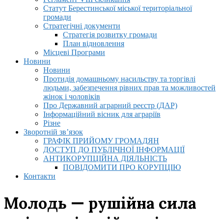
Статут Берестинської міської територіальної
громади
Стратегічні документи
Стратегія розвитку громади
План відновлення
Місцеві Програми
Новини
Новини
Протидія домашньому насильству та торгівлі
людьми, забезпечення рівних прав та можливостей
жінок і чоловіків
Про Державний аграрний реєстр (ДАР)
Інформаційний вісник для аграріїв
Різне
Зворотній зв’язок
ГРАФІК ПРИЙОМУ ГРОМАДЯН
ДОСТУП ДО ПУБЛІЧНОЇ ІНФОРМАЦІЇ
АНТИКОРУПЦІЙНА ДІЯЛЬНІСТЬ
ПОВІДОМИТИ ПРО КОРУПЦІЮ
Контакти
Молодь — рушійна сила