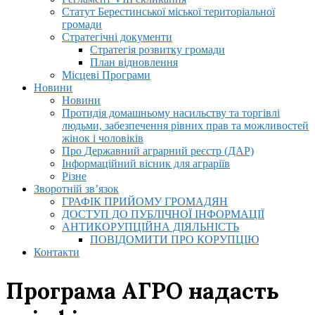
Статут Берестинської міської територіальної
громади
Стратегічні документи
Стратегія розвитку громади
План відновлення
Місцеві Програми
Новини
Новини
Протидія домашньому насильству та торгівлі
людьми, забезпечення рівних прав та можливостей
жінок і чоловіків
Про Державний аграрний реєстр (ДАР)
Інформаційний вісник для аграріїв
Різне
Зворотній зв’язок
ГРАФІК ПРИЙОМУ ГРОМАДЯН
ДОСТУП ДО ПУБЛІЧНОЇ ІНФОРМАЦІЇ
АНТИКОРУПЦІЙНА ДІЯЛЬНІСТЬ
ПОВІДОМИТИ ПРО КОРУПЦІЮ
Контакти
Програма АГРО надасть