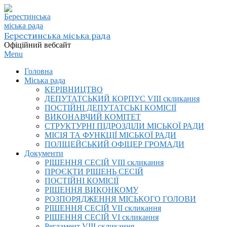
Skip
to
content
Берестинська міська рада
Офіційний вебсайт
Primary
Menu
Navigation
Головна
Menu
Міська рада
КЕРІВНИЦТВО
ДЕПУТАТСЬКИЙ КОРПУС VIІI скликання
ПОСТІЙНІ ДЕПУТАТСЬКІ КОМІСІЇ
ВИКОНАВЧИЙ КОМІТЕТ
СТРУКТУРНІ ПІДРОЗДІЛИ МІСЬКОЇ РАДИ
МІСІЯ ТА ФУНКЦІЇ МІСЬКОЇ РАДИ
ПОЛІЦЕЙСЬКИЙ ОФІЦЕР ГРОМАДИ
Документи
РІШЕННЯ СЕСІЙ VIІI скликання
ПРОЄКТИ РІШЕНЬ СЕСІЙ
ПОСТІЙНІ КОМІСІЇ
РІШЕННЯ ВИКОНКОМУ
РОЗПОРЯДЖЕННЯ МІСЬКОГО ГОЛОВИ
РІШЕННЯ СЕСІЙ VII скликання
РІШЕННЯ СЕСІЙ VI скликання
Регламент VIІI скликання