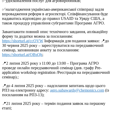
✅удосконалення послуг для агровиробників;
✅налагодження українсько-американської співпраці задля
впровадження реформ в агросекторі. Співфінансування буде
надаватись відповідно до правил USAID та Уряду США, а
також процедур управління субгрантами Програми АГРО.
Завантажити повний опис технічного завдання, аплікаційну
форму та додатки можна за посиланням:
https://shorturl.at/ccOVW
Інформація для подання заявки: 📍до
30 червня 2025 року – зареєструватися на передзаявочний
семінар, заповнивши анкету за посиланням:
https://shorturl.at/OBsQh
;
📍2 липня 2025 року з 11:00 до 13:00 – Програма АГРО
проведе онлайн передзаявочний семінар (див. графу Pre-
application workshop registration /Реєстрація на передзаявочний
семінар).;
📍до 4 липня 2025 року – надсилання запитань щодо цього
РПЗ на електронну адресу:
agro.subawards@chemonics.com
(із
посиланням на РПЗ-13);
📍21 липня 2025 року – термін подання заявок на першому
етапі;