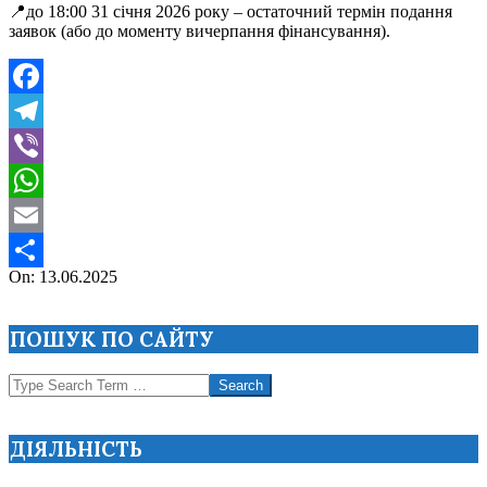
📍до 18:00 31 січня 2026 року – остаточний термін подання
заявок (або до моменту вичерпання фінансування).
Facebook
Telegram
Viber
WhatsApp
Email
2025-
On:
13.06.2025
Поділитися
06-
13
ПОШУК ПО САЙТУ
Search
ДІЯЛЬНІСТЬ