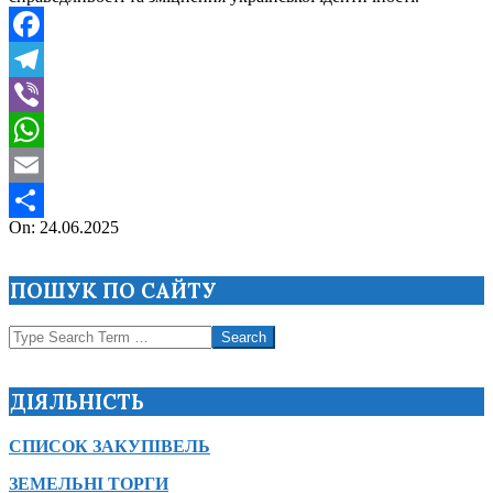
Facebook
Telegram
Viber
WhatsApp
Email
2025-
On:
24.06.2025
Поділитися
06-
24
ПОШУК ПО САЙТУ
Search
ДІЯЛЬНІСТЬ
СПИСОК ЗАКУПІВЕЛЬ
ЗЕМЕЛЬНІ ТОРГИ