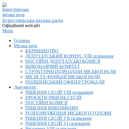
Skip
to
content
Берестинська міська рада
Офіційний вебсайт
Primary
Menu
Navigation
Головна
Menu
Міська рада
КЕРІВНИЦТВО
ДЕПУТАТСЬКИЙ КОРПУС VIІI скликання
ПОСТІЙНІ ДЕПУТАТСЬКІ КОМІСІЇ
ВИКОНАВЧИЙ КОМІТЕТ
СТРУКТУРНІ ПІДРОЗДІЛИ МІСЬКОЇ РАДИ
МІСІЯ ТА ФУНКЦІЇ МІСЬКОЇ РАДИ
ПОЛІЦЕЙСЬКИЙ ОФІЦЕР ГРОМАДИ
Документи
РІШЕННЯ СЕСІЙ VIІI скликання
ПРОЄКТИ РІШЕНЬ СЕСІЙ
ПОСТІЙНІ КОМІСІЇ
РІШЕННЯ ВИКОНКОМУ
РОЗПОРЯДЖЕННЯ МІСЬКОГО ГОЛОВИ
РІШЕННЯ СЕСІЙ VII скликання
РІШЕННЯ СЕСІЙ VI скликання
Регламент VIІI скликання