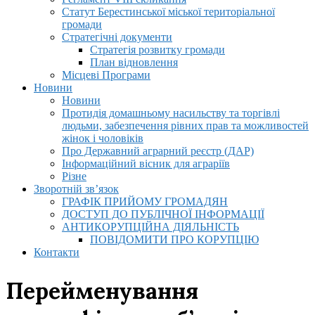
Статут Берестинської міської територіальної
громади
Стратегічні документи
Стратегія розвитку громади
План відновлення
Місцеві Програми
Новини
Новини
Протидія домашньому насильству та торгівлі
людьми, забезпечення рівних прав та можливостей
жінок і чоловіків
Про Державний аграрний реєстр (ДАР)
Інформаційний вісник для аграріїв
Різне
Зворотній зв’язок
ГРАФІК ПРИЙОМУ ГРОМАДЯН
ДОСТУП ДО ПУБЛІЧНОЇ ІНФОРМАЦІЇ
АНТИКОРУПЦІЙНА ДІЯЛЬНІСТЬ
ПОВІДОМИТИ ПРО КОРУПЦІЮ
Контакти
Перейменування