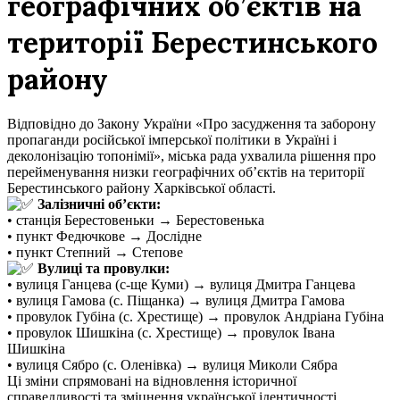
географічних об’єктів на
території Берестинського
району
Відповідно до Закону України «Про засудження та заборону
пропаганди російської імперської політики в Україні і
деколонізацію топонімії», міська рада ухвалила рішення про
перейменування низки географічних об’єктів на території
Берестинського району Харківської області.
Залізничні об’єкти:
• станція Берестовеньки → Берестовенька
• пункт Федючкове → Дослідне
• пункт Степний → Степове
Вулиці та провулки:
• вулиця Ганцева (с-ще Куми) → вулиця Дмитра Ганцева
• вулиця Гамова (с. Піщанка) → вулиця Дмитра Гамова
• провулок Губіна (с. Хрестище) → провулок Андріана Губіна
• провулок Шишкіна (с. Хрестище) → провулок Івана
Шишкіна
• вулиця Сябро (с. Оленівка) → вулиця Миколи Сябра
Ці зміни спрямовані на відновлення історичної
справедливості та зміцнення української ідентичності.