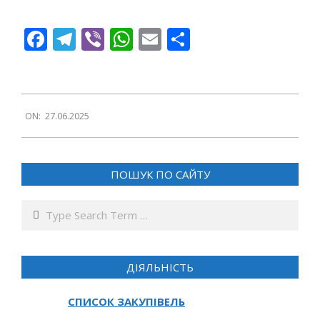
Facebook
Telegram
Viber
WhatsApp
Email
Поділитися
2025-
ON:
27.06.2025
06-
27
ПОШУК ПО САЙТУ
Search
ДІЯЛЬНІСТЬ
СПИСОК ЗАКУПІВЕЛЬ