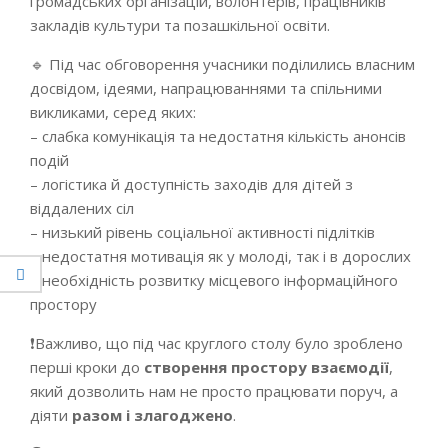
громадських організацій, волонтерів, працівників
закладів культури та позашкільної освіти.
🔹 Під час обговорення учасники поділились власним
досвідом, ідеями, напрацюваннями та спільними
викликами, серед яких:
– слабка комунікація та недостатня кількість анонсів
подій
– логістика й доступність заходів для дітей з
віддалених сіл
– низький рівень соціальної активності підлітків
– недостатня мотивація як у молоді, так і в дорослих
– необхідність розвитку місцевого інформаційного
простору
❗Важливо, що під час круглого столу було зроблено
перші кроки до
створення простору взаємодії
,
який дозволить нам не просто працювати поруч, а
діяти
разом і злагоджено
.