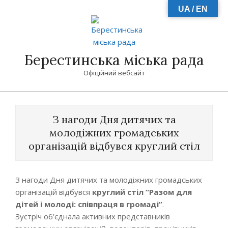
Skip
UA / EN
to
content
Берестинська міська рада
Офіційний вебсайт
Primary
Navigation
З нагоди Дня дитячих та
Menu
молодіжних громадських
організацій відбувся круглий стіл
З нагоди Дня дитячих та молодіжних громадських
організацій відбувся
круглий стіл “Разом для
дітей і молоді: співпраця в громаді”
.
Зустріч об’єднала активних представників