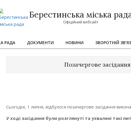
Берестинська міська рад
Офіційний вебсайт
КА РАДА
ДОКУМЕНТИ
НОВИНИ
ЗВОРОТНІЙ ЗВ’Я
Primary
Navigation
Menu
Позачергове засідання
Сьогодні, 1 липня, відбулося позачергове засідання викона
У ході засідання були розглянуті та ухвалені такі пи