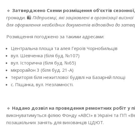
🔹
Затверджено Схеми розміщення об’єктів сезонної, 
громади. 🛍
Підприємці, які зацікавлені в організації виїзн
для оформлення необхідних документів відповідно до затве
Розміщення погоджено за такими адресами:
Центральна площа та алея Героїв Чорнобильців
вул. Шевченка (біля буд. №107)
вул. Історична (біля буд. №65)
мікрорайон 3 (біля буд. 21-А)
територія біля нежитлової будівлі на Базарній площі
с. Піщанка, вул. Незламності.
🔹
Надано дозвіл на проведення ремонтних робіт у п
виконуватимуться філією Фонду «АВСІ» в Україні та ПП «Ве
позашкільних занять для вихованців ЦДЮТ.