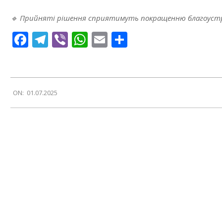
🔹
Прийняті рішення сприятимуть покращенню благоустро
Facebook
Telegram
Viber
WhatsApp
Email
Поділитися
2025-
ON:
01.07.2025
07-
01