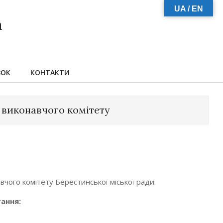
UA / EN
а
ЗОК
КОНТАКТИ
 виконавчого комітету
вчого комітету Берестинської міської ради.
тання: