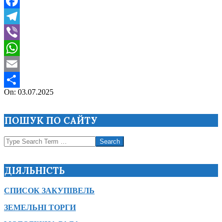
Facebook
Telegram
Viber
WhatsApp
Email
2025-
On:
03.07.2025
Поділитися
07-
03
ПОШУК ПО САЙТУ
Search
ДІЯЛЬНІСТЬ
СПИСОК ЗАКУПІВЕЛЬ
ЗЕМЕЛЬНІ ТОРГИ