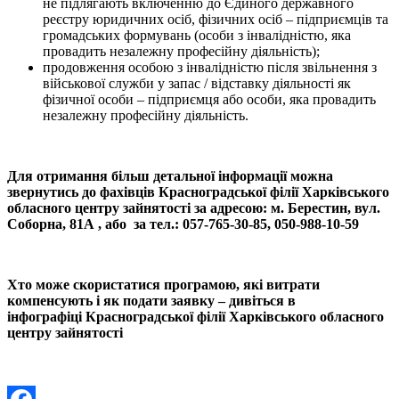
не підлягають включенню до Єдиного державного
реєстру юридичних осіб, фізичних осіб – підприємців та
громадських формувань (особи з інвалідністю, яка
провадить незалежну професійну діяльність);
продовження особою з інвалідністю після звільнення з
військової служби у запас / відставку діяльності як
фізичної особи – підприємця або особи, яка провадить
незалежну професійну діяльність.
Для отримання більш детальної інформації можна
звернутись до фахівців Красноградської філії Харківського
обласного центру зайнятості за адресою: м. Берестин, вул.
Соборна, 81А , або за
тел
.: 057-765-30-85, 050-988-10-59
Хто може скористатися програмою, які витрати
компенсують і як подати
заявку – дивіться в
інфографіці
Красноградської філії Харківського обласного
центру зайнятості