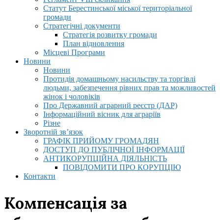
Статут Берестинської міської територіальної
громади
Стратегічні документи
Стратегія розвитку громади
План відновлення
Місцеві Програми
Новини
Новини
Протидія домашньому насильству та торгівлі
людьми, забезпечення рівних прав та можливостей
жінок і чоловіків
Про Державний аграрний реєстр (ДАР)
Інформаційний вісник для аграріїв
Різне
Зворотній зв’язок
ГРАФІК ПРИЙОМУ ГРОМАДЯН
ДОСТУП ДО ПУБЛІЧНОЇ ІНФОРМАЦІЇ
АНТИКОРУПЦІЙНА ДІЯЛЬНІСТЬ
ПОВІДОМИТИ ПРО КОРУПЦІЮ
Контакти
Компенсація за