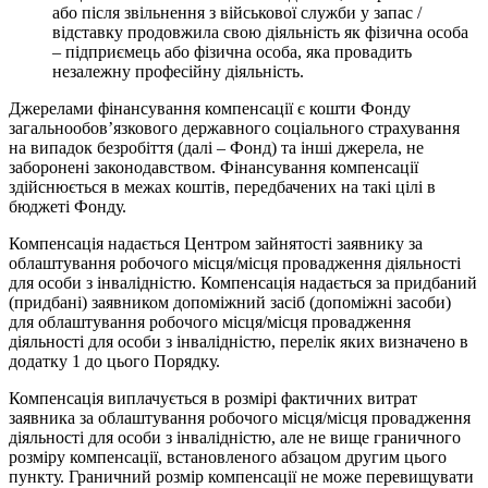
або після звільнення з військової служби у запас /
відставку продовжила свою діяльність як фізична особа
– підприємець або фізична особа, яка провадить
незалежну професійну діяльність.
Джерелами фінансування компенсації є кошти Фонду
загальнообов’язкового державного соціального страхування
на випадок безробіття (далі – Фонд) та інші джерела, не
заборонені законодавством. Фінансування компенсації
здійснюється в межах коштів, передбачених на такі цілі в
бюджеті Фонду.
Компенсація надається Центром зайнятості заявнику за
облаштування робочого місця/місця провадження діяльності
для особи з інвалідністю. Компенсація надається за придбаний
(придбані) заявником допоміжний засіб (допоміжні засоби)
для облаштування робочого місця/місця провадження
діяльності для особи з інвалідністю, перелік яких визначено в
додатку 1 до цього Порядку.
Компенсація виплачується в розмірі фактичних витрат
заявника за облаштування робочого місця/місця провадження
діяльності для особи з інвалідністю, але не вище граничного
розміру компенсації, встановленого абзацом другим цього
пункту. Граничний розмір компенсації не може перевищувати