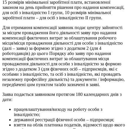
15 розмірів мінімальної заробітної плати, встановленої
законом на день прийняття рішення про надання компенсації,
для осіб з інвалідністю I групи, 10 розмірів мінімальної
заробітної плати – для осіб з інвалідністю II групи.
Для отримання компенсації заявник подає центру зайнятості
за місцем провадження його діяльності заяву про надання
компенсації фактичних витрат за облаштування робочого
місця/місця провадження діяльності для особи з інвалідністю
(далі – заява) за формою згідно з додатком 2 (для 4
роботодавців) до цього Порядку або заяву про надання
компенсації фактичних витрат за облаштування місця
провадження діяльності для особи з інвалідністю за формою
згідно з додатком 3 (для фізичних осіб – підприємців, які є
особами з інвалідністю, та осіб з інвалідністю, які провадять
незалежну професійну діяльність) та документи / інформацію,
передбачені цим пунктом та/або зазначені в заяві.
Заява подається заявником протягом 180 календарних днів з
дати:
працевлаштування/виходу на роботу особи з
інвалідністю;
державної реєстрації фізичної особи – підприємця;
взяття на облік платника податків, відомості щодо якого