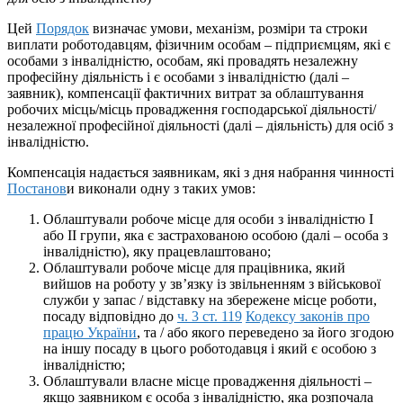
Цей
Порядок
визначає умови, механізм, розміри та строки
виплати роботодавцям, фізичним особам – підприємцям, які є
особами з інвалідністю, особам, які провадять незалежну
професійну діяльність і є особами з інвалідністю (далі –
заявник), компенсації фактичних витрат за облаштування
робочих місць/місць провадження господарської діяльності/
незалежної професійної діяльності (далі – діяльність) для осіб з
інвалідністю.
Компенсація надається заявникам, які з дня набрання чинності
Постанов
и виконали одну з таких умов:
Облаштували робоче місце для особи з інвалідністю I
або II групи, яка є застрахованою особою (далі – особа з
інвалідністю), яку працевлаштовано;
Облаштували робоче місце для працівника, який
вийшов на роботу у зв’язку із звільненням з військової
служби у запас / відставку на збережене місце роботи,
посаду відповідно до
ч. 3 ст. 119
Кодексу законів про
працю України
, та / або якого переведено за його згодою
на іншу посаду в цього роботодавця і який є особою з
інвалідністю;
Облаштували власне місце провадження діяльності –
якщо заявником є особа з інвалідністю, яка розпочала