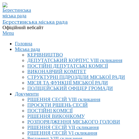
Skip
to
content
Берестинська міська рада
Офіційний вебсайт
Primary
Menu
Navigation
Головна
Menu
Міська рада
КЕРІВНИЦТВО
ДЕПУТАТСЬКИЙ КОРПУС VIІI скликання
ПОСТІЙНІ ДЕПУТАТСЬКІ КОМІСІЇ
ВИКОНАВЧИЙ КОМІТЕТ
СТРУКТУРНІ ПІДРОЗДІЛИ МІСЬКОЇ РАДИ
МІСІЯ ТА ФУНКЦІЇ МІСЬКОЇ РАДИ
ПОЛІЦЕЙСЬКИЙ ОФІЦЕР ГРОМАДИ
Документи
РІШЕННЯ СЕСІЙ VIІI скликання
ПРОЄКТИ РІШЕНЬ СЕСІЙ
ПОСТІЙНІ КОМІСІЇ
РІШЕННЯ ВИКОНКОМУ
РОЗПОРЯДЖЕННЯ МІСЬКОГО ГОЛОВИ
РІШЕННЯ СЕСІЙ VII скликання
РІШЕННЯ СЕСІЙ VI скликання
Регламент VIІI скликання