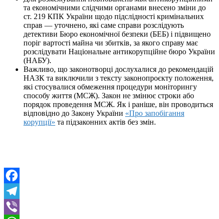
та економічними слідчими органами внесено зміни до
ст. 219 КПК України щодо підслідності кримінальних
справ — уточнено, які саме справи розслідують
детективи Бюро економічної безпеки (БЕБ) і підвищено
поріг вартості майна чи збитків, за якого справу має
розслідувати Національне антикорупційне бюро України
(НАБУ).
Важливо, що законотворці дослухалися до рекомендацій
НАЗК та виключили з тексту законопроєкту положення,
які стосувалися обмеження процедури моніторингу
способу життя (МСЖ). Закон не змінює строки або
порядок проведення МСЖ. Як і раніше, він проводиться
відповідно до Закону України
«Про запобігання
корупції»
та підзаконних актів без змін.
Facebook
Telegram