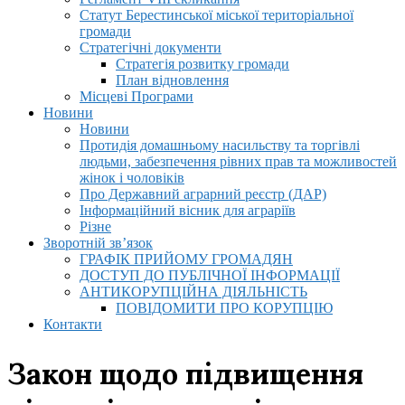
Статут Берестинської міської територіальної
громади
Стратегічні документи
Стратегія розвитку громади
План відновлення
Місцеві Програми
Новини
Новини
Протидія домашньому насильству та торгівлі
людьми, забезпечення рівних прав та можливостей
жінок і чоловіків
Про Державний аграрний реєстр (ДАР)
Інформаційний вісник для аграріїв
Різне
Зворотній зв’язок
ГРАФІК ПРИЙОМУ ГРОМАДЯН
ДОСТУП ДО ПУБЛІЧНОЇ ІНФОРМАЦІЇ
АНТИКОРУПЦІЙНА ДІЯЛЬНІСТЬ
ПОВІДОМИТИ ПРО КОРУПЦІЮ
Контакти
Закон щодо підвищення