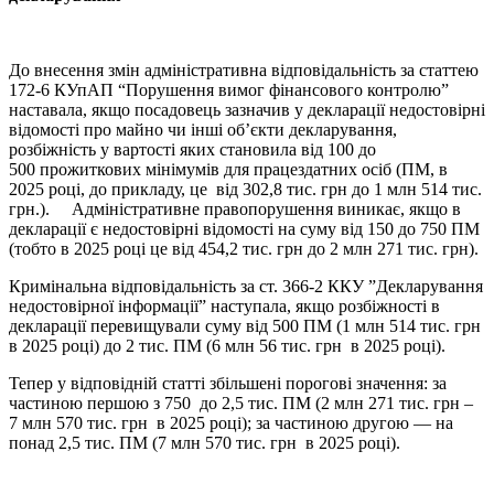
До внесення змін адміністративна відповідальність за статтею
172-6 КУпАП “Порушення вимог фінансового контролю”
наставала, якщо посадовець зазначив у декларації недостовірні
відомості про майно чи інші об’єкти декларування,
розбіжність у вартості яких становила від 100 до
500 прожиткових мінімумів для працездатних осіб (ПМ, в
2025 році, до прикладу, це від 302,8 тис. грн до 1 млн 514 тис.
грн.). Адміністративне правопорушення виникає, якщо в
декларації є недостовірні відомості на суму від 150 до 750 ПМ
(тобто в 2025 році це від 454,2 тис. грн до 2 млн 271 тис. грн).
Кримінальна відповідальність за ст. 366-2 ККУ ”Декларування
недостовірної інформації” наступала, якщо розбіжності в
декларації перевищували суму від 500 ПМ (1 млн 514 тис. грн
в 2025 році) до 2 тис. ПМ (6 млн 56 тис. грн в 2025 році).
Тепер у відповідній статті збільшені порогові значення: за
частиною першою з 750 до 2,5 тис. ПМ (2 млн 271 тис. грн –
7 млн 570 тис. грн в 2025 році); за частиною другою — на
понад 2,5 тис. ПМ (7 млн 570 тис. грн в 2025 році).