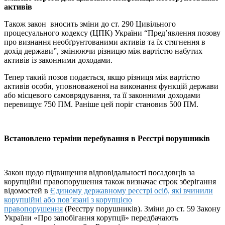
активів
Також закон вносить зміни до ст. 290 Цивільного
процесуального кодексу (ЦПК) України “Пред’явлення позову
про визнання необґрунтованими активів та їх стягнення в
дохід держави”, змінюючи різницю між вартістю набутих
активів із законними доходами.
Тепер такий позов подається, якщо різниця між вартістю
активів особи, уповноваженої на виконання функцій держави
або місцевого самоврядування, та її законними доходами
перевищує 750 ПМ. Раніше цей поріг становив 500 ПМ.
Встановлено терміни перебування в Реєстрі порушників
Закон щодо підвищення відповідальності посадовців за
корупційні правопорушення також визначає строк зберігання
відомостей в
Єдиному державному реєстрі осіб, які вчинили
корупційні або пов’язані з корупцією
правопорушення
(Реєстру порушників). Зміни до ст. 59 Закону
України «Про запобігання корупції» передбачають