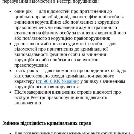
перебування відомостей в Реєстрі порушників:
один рік — для відомостей про притягнення до
цивільно-правової відповідальності фізичної особи за
вчинення корупційних або пов’язаних з корупцією
правопорушень чи накладення адміністративного
стягнення на фізичну особу за вчинення корупційного
або пов’язаного з корупцією правопорушення;
до погашення або зняття судимості з особи — для
відомостей про притягнення до кримінальної
відповідальності фізичної особи за вчинення
корупційних або пов’язаних з корупцією
правопорушень;
п’ять років — для відомостей про юридичних осіб, до
яких застосовано заходи кримінально-правового
характеру (
ст. 96-6 КК України
) у зв’язку з вчиненням
корупційного правопорушення.
Після завершення визначених строків відомості про
особу в Реєстрі правопорушників підлягають
виключенню.
Змінено підслідність кримінальних справ
Для розмежування повноважень між антикорупційними