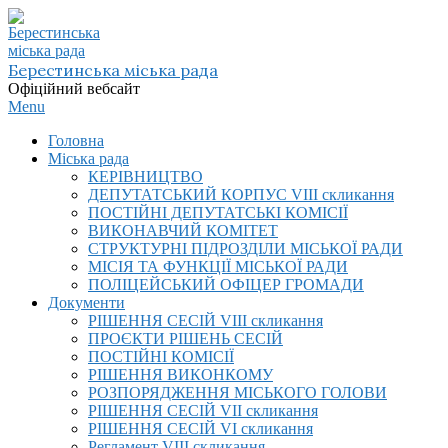
Skip
to
content
Берестинська міська рада
Офіційний вебсайт
Primary
Menu
Navigation
Головна
Menu
Міська рада
КЕРІВНИЦТВО
ДЕПУТАТСЬКИЙ КОРПУС VIІI скликання
ПОСТІЙНІ ДЕПУТАТСЬКІ КОМІСІЇ
ВИКОНАВЧИЙ КОМІТЕТ
СТРУКТУРНІ ПІДРОЗДІЛИ МІСЬКОЇ РАДИ
МІСІЯ ТА ФУНКЦІЇ МІСЬКОЇ РАДИ
ПОЛІЦЕЙСЬКИЙ ОФІЦЕР ГРОМАДИ
Документи
РІШЕННЯ СЕСІЙ VIІI скликання
ПРОЄКТИ РІШЕНЬ СЕСІЙ
ПОСТІЙНІ КОМІСІЇ
РІШЕННЯ ВИКОНКОМУ
РОЗПОРЯДЖЕННЯ МІСЬКОГО ГОЛОВИ
РІШЕННЯ СЕСІЙ VII скликання
РІШЕННЯ СЕСІЙ VI скликання
Регламент VIІI скликання