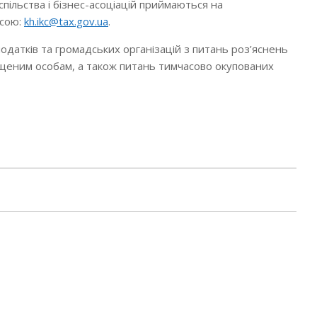
спільства і бізнес-асоціацій приймаються на
есою:
kh.ikc@tax.gov.ua
.
одатків та громадських організацій з питань роз’яснень
щеним особам, а також питань тимчасово окупованих