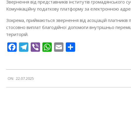
Звернення від представників інститутів громадянського су
Комунікаційну податкову платформу за електронною адр
Зокрема, приймаються звернення від асоціацій платників п
стосовно виплат благодійної допомоги внутрішньо перемі
територій.
Facebook
Telegram
Viber
WhatsApp
Email
Поділитися
2025-
ON:
22.07.2025
07-
22