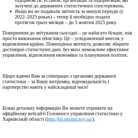
підприємств, установ, організацій та підприємців, які
залучені до державних статистичних спостережень.
Якщо ви не подавали звітність за минулі періоди (у
2022–2025 роках) – тепер її необхідно подати
протягом трьох місяців – до 5 жовтня 2025 року.
Повернення до звітування сьогодні – це набагато більше, ніж
просто виконання обов’язку. Це – усвідомлений внесок у
відновлення країни. Повноцінна звітність дозволяє збирати
достовірні статистичні дані, без яких неможливе ефективне
управління, відновлення економіки та планування політик.
Щиро вдячні Вам за співпрацю з органами державної
статистики – за Вашу витримку, відповідальність і
партнерство навіть у найскладніші часи!
Більш детальну інформацію Ви можете отримати на
офіційному вебсайті Головного управління статистики у
Харківській області (
http://kh.ukrstat.gov.ua/
).