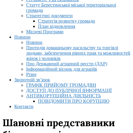
Статут Берестинської міської територіальної
громади
Стратегічні документи
Стратегія розвитку громади
План відновлення
Місцеві Програми
Новини
Новини
Протидія домашньому насильству та торгівлі
людьми, забезпечення рівних прав та можливостей
жінок і чоловіків
Про Державний аграрний реєстр (ДАР)
Інформаційний вісник для аграріїв
Різне
Зворотній зв’язок
ГРАФІК ПРИЙОМУ ГРОМАДЯН
ДОСТУП ДО ПУБЛІЧНОЇ ІНФОРМАЦІЇ
АНТИКОРУПЦІЙНА ДІЯЛЬНІСТЬ
ПОВІДОМИТИ ПРО КОРУПЦІЮ
Контакти
Шановні представники