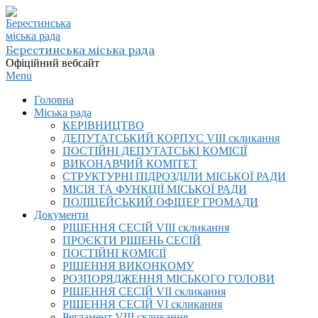
Skip
to
content
Берестинська міська рада
Офіційний вебсайт
Primary
Menu
Navigation
Головна
Menu
Міська рада
КЕРІВНИЦТВО
ДЕПУТАТСЬКИЙ КОРПУС VIІI скликання
ПОСТІЙНІ ДЕПУТАТСЬКІ КОМІСІЇ
ВИКОНАВЧИЙ КОМІТЕТ
СТРУКТУРНІ ПІДРОЗДІЛИ МІСЬКОЇ РАДИ
МІСІЯ ТА ФУНКЦІЇ МІСЬКОЇ РАДИ
ПОЛІЦЕЙСЬКИЙ ОФІЦЕР ГРОМАДИ
Документи
РІШЕННЯ СЕСІЙ VIІI скликання
ПРОЄКТИ РІШЕНЬ СЕСІЙ
ПОСТІЙНІ КОМІСІЇ
РІШЕННЯ ВИКОНКОМУ
РОЗПОРЯДЖЕННЯ МІСЬКОГО ГОЛОВИ
РІШЕННЯ СЕСІЙ VII скликання
РІШЕННЯ СЕСІЙ VI скликання
Регламент VIІI скликання