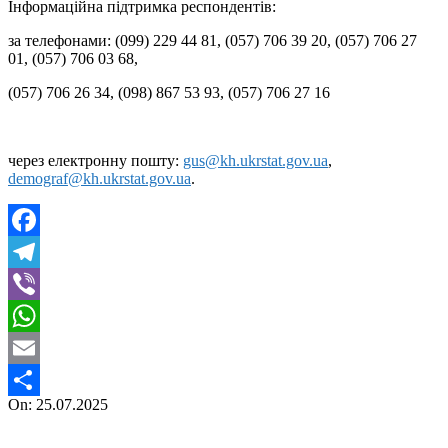
Інформаційна підтримка респондентів:
за телефонами: (099) 229 44 81, (057) 706 39 20, (057) 706 27
01, (057) 706 03 68,
(057) 706 26 34, (098) 867 53 93, (057) 706 27 16
через електронну пошту:
gus@kh.ukrstat.gov.ua
,
demograf@kh.ukrstat.gov.ua
.
Facebook
Telegram
Viber
WhatsApp
Email
2025-
On:
25.07.2025
Поділитися
07-
25