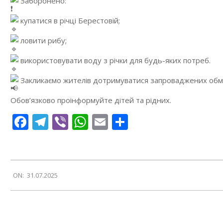
Заборонено:
купатися в річці Берестовій;
ловити рибу;
використовувати воду з річки для будь-яких потреб.
Закликаємо жителів дотримуватися запроваджених обмеж
Обов’язково проінформуйте дітей та рідних.
Facebook
Telegram
Viber
WhatsApp
Email
Поділитися
2025-
ON:
31.07.2025
07-
31