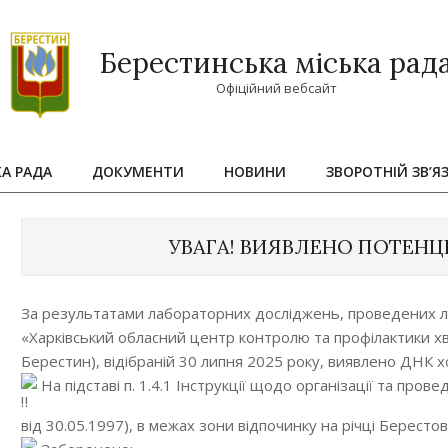
Берестинська міська рад
Офіційний вебсайт
КА РАДА
ДОКУМЕНТИ
НОВИНИ
ЗВОРОТНІЙ ЗВ’Я
Primary
Navigation
Menu
УВАГА! ВИЯВЛЕНО ПОТЕНЦ
За результатами лабораторних досліджень, проведених л
«Харківський обласний центр контролю та профілактики хво
Берестин), відібраній 30 липня 2025 року, виявлено ДНК х
На підставі п. 1.4.1 Інструкції щодо організації та пр
від 30.05.1997), в межах зони відпочинку на річці Берест