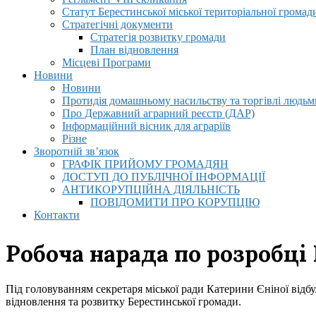
Статут Берестинської міської територіальної громад
Стратегічні документи
Стратегія розвитку громади
План відновлення
Місцеві Програми
Новини
Новини
Протидія домашньому насильству та торгівлі людьми
Про Державний аграрний реєстр (ДАР)
Інформаційний вісник для аграріїв
Різне
Зворотній зв’язок
ГРАФІК ПРИЙОМУ ГРОМАДЯН
ДОСТУП ДО ПУБЛІЧНОЇ ІНФОРМАЦІЇ
АНТИКОРУПЦІЙНА ДІЯЛЬНІСТЬ
ПОВІДОМИТИ ПРО КОРУПЦІЮ
Контакти
Робоча нарада по розробці
Під головуванням секретаря міської ради Катерини Єніної від
відновлення та розвитку Берестинської громади.