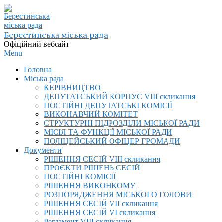
Skip
to
content
Берестинська міська рада
Офіційний вебсайт
Primary
Menu
Navigation
Головна
Menu
Міська рада
КЕРІВНИЦТВО
ДЕПУТАТСЬКИЙ КОРПУС VIІI скликання
ПОСТІЙНІ ДЕПУТАТСЬКІ КОМІСІЇ
ВИКОНАВЧИЙ КОМІТЕТ
СТРУКТУРНІ ПІДРОЗДІЛИ МІСЬКОЇ РАДИ
МІСІЯ ТА ФУНКЦІЇ МІСЬКОЇ РАДИ
ПОЛІЦЕЙСЬКИЙ ОФІЦЕР ГРОМАДИ
Документи
РІШЕННЯ СЕСІЙ VIІI скликання
ПРОЄКТИ РІШЕНЬ СЕСІЙ
ПОСТІЙНІ КОМІСІЇ
РІШЕННЯ ВИКОНКОМУ
РОЗПОРЯДЖЕННЯ МІСЬКОГО ГОЛОВИ
РІШЕННЯ СЕСІЙ VII скликання
РІШЕННЯ СЕСІЙ VI скликання
Регламент VIІI скликання