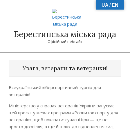
Skip
UA / EN
to
content
Берестинська міська рада
Офіційний вебсайт
Primary
Navigation
Увага, ветерани та ветеранки!
Menu
Всеукраїнський кіберспортивний турнір для
ветеранів!
Міністерство у справах ветеранів України запускає
цей проєкт у межах програми «Розвиток спорту для
ветеранів», щоб показати: сучасні ігри — це не
просто дозвілля, а ще й шлях до відновлення сил,