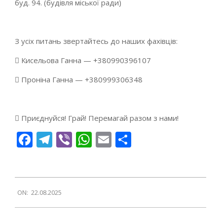
буд. 94. (будівля міської ради)
З усіх питань звертайтесь до наших фахівців:
 Кисельова Ганна — +380990396107
 Проніна Ганна — +380999306348
 Приєднуйся! Грай! Перемагай разом з нами!
Facebook
Telegram
Viber
WhatsApp
Email
Поділитися
2025-
ON:
22.08.2025
08-
22