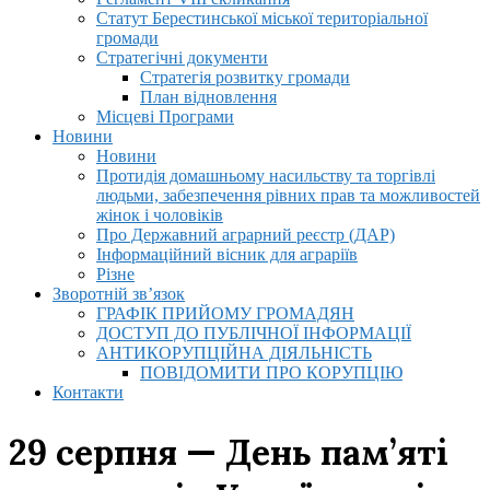
Статут Берестинської міської територіальної
громади
Стратегічні документи
Стратегія розвитку громади
План відновлення
Місцеві Програми
Новини
Новини
Протидія домашньому насильству та торгівлі
людьми, забезпечення рівних прав та можливостей
жінок і чоловіків
Про Державний аграрний реєстр (ДАР)
Інформаційний вісник для аграріїв
Різне
Зворотній зв’язок
ГРАФІК ПРИЙОМУ ГРОМАДЯН
ДОСТУП ДО ПУБЛІЧНОЇ ІНФОРМАЦІЇ
АНТИКОРУПЦІЙНА ДІЯЛЬНІСТЬ
ПОВІДОМИТИ ПРО КОРУПЦІЮ
Контакти
29 серпня — День пам’яті