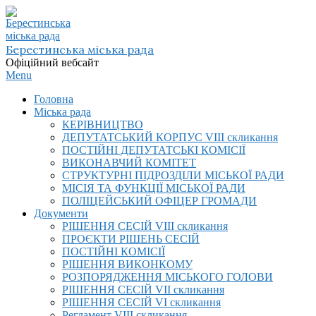
Skip
to
content
Берестинська міська рада
Офіційний вебсайт
Primary
Menu
Navigation
Головна
Menu
Міська рада
КЕРІВНИЦТВО
ДЕПУТАТСЬКИЙ КОРПУС VIІI скликання
ПОСТІЙНІ ДЕПУТАТСЬКІ КОМІСІЇ
ВИКОНАВЧИЙ КОМІТЕТ
СТРУКТУРНІ ПІДРОЗДІЛИ МІСЬКОЇ РАДИ
МІСІЯ ТА ФУНКЦІЇ МІСЬКОЇ РАДИ
ПОЛІЦЕЙСЬКИЙ ОФІЦЕР ГРОМАДИ
Документи
РІШЕННЯ СЕСІЙ VIІI скликання
ПРОЄКТИ РІШЕНЬ СЕСІЙ
ПОСТІЙНІ КОМІСІЇ
РІШЕННЯ ВИКОНКОМУ
РОЗПОРЯДЖЕННЯ МІСЬКОГО ГОЛОВИ
РІШЕННЯ СЕСІЙ VII скликання
РІШЕННЯ СЕСІЙ VI скликання
Регламент VIІI скликання