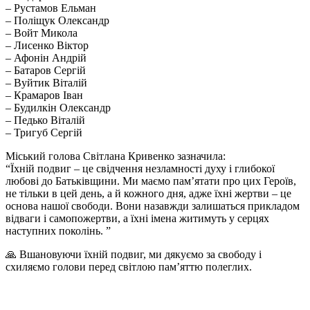
– Рустамов Ельман
– Поліщук Олександр
– Войт Микола
– Лисенко Віктор
– Афонін Андрій
– Батаров Сергій
– Вуйтик Віталій
– Крамаров Іван
– Будилкін Олександр
– Педько Віталій
– Тригуб Сергій
Міський голова Світлана Кривенко зазначила:
“Їхній подвиг – це свідчення незламності духу і глибокої
любові до Батьківщини. Ми маємо пам’ятати про цих Героїв,
не тільки в цей день, а й кожного дня, адже їхні жертви – це
основа нашої свободи. Вони назавжди залишаться прикладом
відваги і самопожертви, а їхні імена житимуть у серцях
наступних поколінь. ”
🙏
Вшановуючи їхній подвиг, ми дякуємо за свободу і
схиляємо голови перед світлою пам’яттю полеглих.