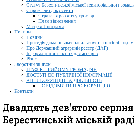
Статут Берестинської міської територіальної громад
Стратегічні документи
Стратегія розвитку громади
План відновлення
Місцеві Програми
Новини
Новини
Протидія домашньому насильству та торгівлі людьми
Про Державний аграрний реєстр (ДАР)
Інформаційний вісник для аграріїв
Різне
Зворотній зв’язок
ГРАФІК ПРИЙОМУ ГРОМАДЯН
ДОСТУП ДО ПУБЛІЧНОЇ ІНФОРМАЦІЇ
АНТИКОРУПЦІЙНА ДІЯЛЬНІСТЬ
ПОВІДОМИТИ ПРО КОРУПЦІЮ
Контакти
Двадцять дев’ятого серпня
Берестинській міській рад