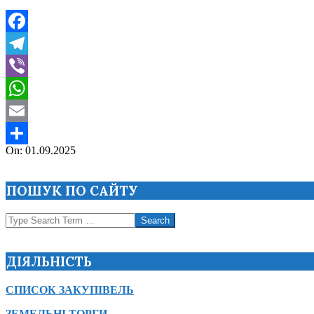
Facebook
Telegram
Viber
WhatsApp
Email
2025-
On:
01.09.2025
Поділитися
09-
01
ПОШУК ПО САЙТУ
Search
ДІЯЛЬНІСТЬ
СПИСОК ЗАКУПІВЕЛЬ
ЗЕМЕЛЬНІ ТОРГИ