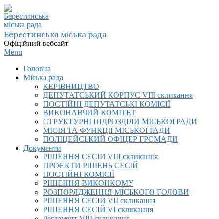
Skip
to
content
Берестинська міська рада
Офіційний вебсайт
Primary
Menu
Navigation
Головна
Menu
Міська рада
КЕРІВНИЦТВО
ДЕПУТАТСЬКИЙ КОРПУС VIІI скликання
ПОСТІЙНІ ДЕПУТАТСЬКІ КОМІСІЇ
ВИКОНАВЧИЙ КОМІТЕТ
СТРУКТУРНІ ПІДРОЗДІЛИ МІСЬКОЇ РАДИ
МІСІЯ ТА ФУНКЦІЇ МІСЬКОЇ РАДИ
ПОЛІЦЕЙСЬКИЙ ОФІЦЕР ГРОМАДИ
Документи
РІШЕННЯ СЕСІЙ VIІI скликання
ПРОЄКТИ РІШЕНЬ СЕСІЙ
ПОСТІЙНІ КОМІСІЇ
РІШЕННЯ ВИКОНКОМУ
РОЗПОРЯДЖЕННЯ МІСЬКОГО ГОЛОВИ
РІШЕННЯ СЕСІЙ VII скликання
РІШЕННЯ СЕСІЙ VI скликання
Регламент VIІI скликання