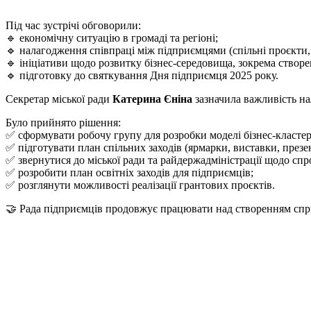
Під час зустрічі обговорили:
🔹 економічну ситуацію в громаді та регіоні;
🔹 налагодження співпраці між підприємцями (спільні проєкти,
🔹 ініціативи щодо розвитку бізнес-середовища, зокрема створ
🔹 підготовку до святкування Дня підприємця 2025 року.
Секретар міської ради
Катерина Єніна
зазначила важливість на
Було прийнято рішення:
✅ сформувати робочу групу для розробки моделі бізнес-кластер
✅ підготувати план спільних заходів (ярмарки, виставки, презен
✅ звернутися до міської ради та райдержадміністрації щодо сп
✅ розробити план освітніх заходів для підприємців;
✅ розглянути можливості реалізації грантових проєктів.
🤝 Рада підприємців продовжує працювати над створенням спри