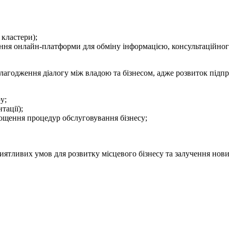
 кластери);
ення онлайн-платформи для обміну інформацією, консультаційного
лагодження діалогу між владою та бізнесом, адже розвиток підпр
у;
тації);
рощення процедур обслуговування бізнесу;
ятливих умов для розвитку місцевого бізнесу та залучення нов