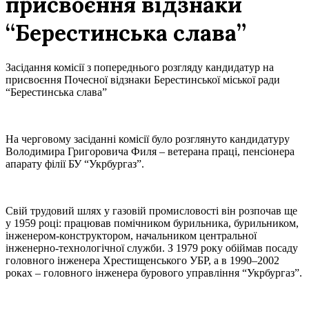
присвоєння відзнаки
“Берестинська слава”
Засідання комісії з попереднього розгляду кандидатур на
присвоєння Почесної відзнаки Берестинської міської ради
“Берестинська слава”
На черговому засіданні комісії було розглянуто кандидатуру
Володимира Григоровича Филя – ветерана праці, пенсіонера
апарату філії БУ “Укрбургаз”.
Свій трудовий шлях у газовій промисловості він розпочав ще
у 1959 році: працював помічником бурильника, бурильником,
інженером-конструктором, начальником центральної
інженерно-технологічної служби. З 1979 року обіймав посаду
головного інженера Хрестищенського УБР, а в 1990–2002
роках – головного інженера бурового управління “Укрбургаз”.