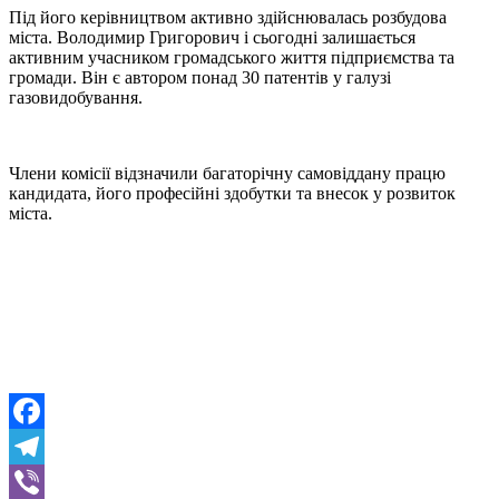
Під його керівництвом активно здійснювалась розбудова
міста. Володимир Григорович і сьогодні залишається
активним учасником громадського життя підприємства та
громади. Він є автором понад 30 патентів у галузі
газовидобування.
Члени комісії відзначили багаторічну самовіддану працю
кандидата, його професійні здобутки та внесок у розвиток
міста.
Facebook
Telegram