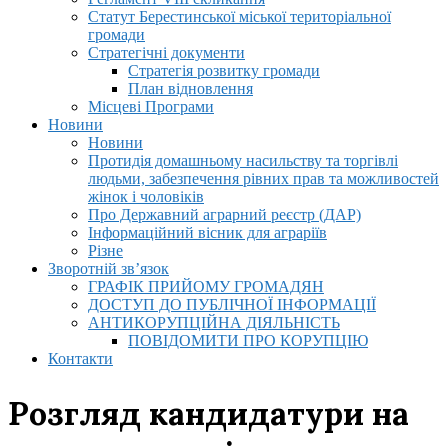
Статут Берестинської міської територіальної
громади
Стратегічні документи
Стратегія розвитку громади
План відновлення
Місцеві Програми
Новини
Новини
Протидія домашньому насильству та торгівлі
людьми, забезпечення рівних прав та можливостей
жінок і чоловіків
Про Державний аграрний реєстр (ДАР)
Інформаційний вісник для аграріїв
Різне
Зворотній зв’язок
ГРАФІК ПРИЙОМУ ГРОМАДЯН
ДОСТУП ДО ПУБЛІЧНОЇ ІНФОРМАЦІЇ
АНТИКОРУПЦІЙНА ДІЯЛЬНІСТЬ
ПОВІДОМИТИ ПРО КОРУПЦІЮ
Контакти
Розгляд кандидатури на