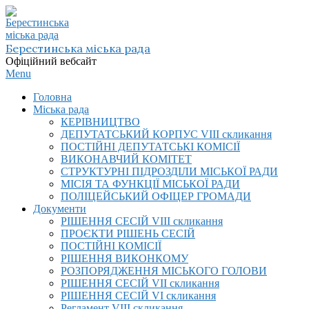
Skip
to
content
Берестинська міська рада
Офіційний вебсайт
Primary
Menu
Navigation
Головна
Menu
Міська рада
КЕРІВНИЦТВО
ДЕПУТАТСЬКИЙ КОРПУС VIІI скликання
ПОСТІЙНІ ДЕПУТАТСЬКІ КОМІСІЇ
ВИКОНАВЧИЙ КОМІТЕТ
СТРУКТУРНІ ПІДРОЗДІЛИ МІСЬКОЇ РАДИ
МІСІЯ ТА ФУНКЦІЇ МІСЬКОЇ РАДИ
ПОЛІЦЕЙСЬКИЙ ОФІЦЕР ГРОМАДИ
Документи
РІШЕННЯ СЕСІЙ VIІI скликання
ПРОЄКТИ РІШЕНЬ СЕСІЙ
ПОСТІЙНІ КОМІСІЇ
РІШЕННЯ ВИКОНКОМУ
РОЗПОРЯДЖЕННЯ МІСЬКОГО ГОЛОВИ
РІШЕННЯ СЕСІЙ VII скликання
РІШЕННЯ СЕСІЙ VI скликання
Регламент VIІI скликання