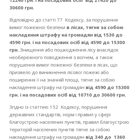
12240 грн.
і на посадових осіб
від
21420 до
30600 грн.
Відповідно до статті 77 Кодексу, за порушення
вимог пожежної безпеки
в лісах,
тягне за собою
накладення штрафу на громадян від
1530 до
4590 грн.
і на посадових осіб від 4590 до 15300
грн.
Знищення або пошкодження лісу внаслідок
необережного поводження з вогнем, а також
порушення вимог пожежної безпеки в лісах, що
призвело до виникнення лісової пожежі або
поширення її на значній площі, тягне за собою
накладення штрафу на громадян
від 4590 до 15300
грн. і на посадових осіб від 10710 до 30600 грн.
Згідно із статтею 152 Кодексу, порушення
державних стандартів, норм і правил у сфері
благоустрою населених пунктів, правил благоустрою
територій населених пунктів тягне за собою
накладення штрафу на громадян
від 340 до 1360