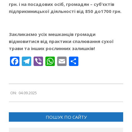
грн. і на посадових осіб, громадян – суб’єктів
підприємницької діяльності від 850 до1700 грн.
Закликаємо усіх мешканців громади
відмовитися від практики спалювання сухої
трави та інших рослинних залишків!
Facebook
Telegram
Viber
WhatsApp
Email
Поділитися
2025-
ON:
04.09.2025
09-
04
ПОШУК ПО САЙТУ
Search