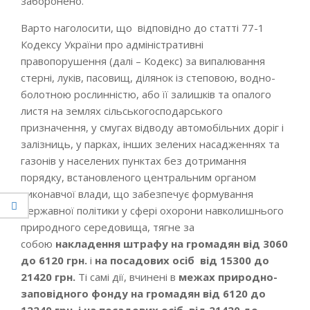
заборонено.
Варто наголосити, що відповідно до статті 77-1
Кодексу України про адміністративні
правопорушення (далі – Кодекс) за випалювання
стерні, луків, пасовищ, ділянок із степовою, водно-
болотною рослинністю, або її залишків та опалого
листя на землях сільськогосподарського
призначення, у смугах відводу автомобільних доріг і
залізниць, у парках, інших зелених насадженнях та
газонів у населених пунктах без дотримання
порядку, встановленого центральним органом
виконавчої влади, що забезпечує формування
державної політики у сфері охорони навколишнього
природного середовища, тягне за
собою
накладення штрафу на громадян
від
3060
до 6120 грн.
і
на посадових осіб
від
15300 до
21420 грн.
Ті самі дії, вчинені в
межах природно-
заповідного фонду
на громадян від
6120 до