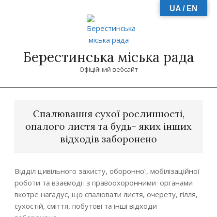
Skip
UA / EN
to
content
Берестинська міська рада
Офіційний вебсайт
Primary
Navigation
Спалювання сухої рослинності,
Menu
опалого листя та будь- яких інших
відходів заборонено
Відділ цивільного захисту, оборонної, мобілізаційної
роботи та взаємодії з правоохоронними органами
вкотре нагадує, що спалювати листя, очерету, гілля,
сухостій, сміття, побутові та інші відходи