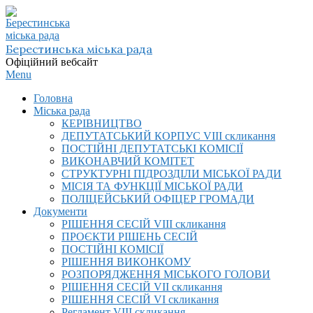
Skip
to
content
Берестинська міська рада
Офіційний вебсайт
Primary
Menu
Navigation
Головна
Menu
Міська рада
КЕРІВНИЦТВО
ДЕПУТАТСЬКИЙ КОРПУС VIІI скликання
ПОСТІЙНІ ДЕПУТАТСЬКІ КОМІСІЇ
ВИКОНАВЧИЙ КОМІТЕТ
СТРУКТУРНІ ПІДРОЗДІЛИ МІСЬКОЇ РАДИ
МІСІЯ ТА ФУНКЦІЇ МІСЬКОЇ РАДИ
ПОЛІЦЕЙСЬКИЙ ОФІЦЕР ГРОМАДИ
Документи
РІШЕННЯ СЕСІЙ VIІI скликання
ПРОЄКТИ РІШЕНЬ СЕСІЙ
ПОСТІЙНІ КОМІСІЇ
РІШЕННЯ ВИКОНКОМУ
РОЗПОРЯДЖЕННЯ МІСЬКОГО ГОЛОВИ
РІШЕННЯ СЕСІЙ VII скликання
РІШЕННЯ СЕСІЙ VI скликання
Регламент VIІI скликання