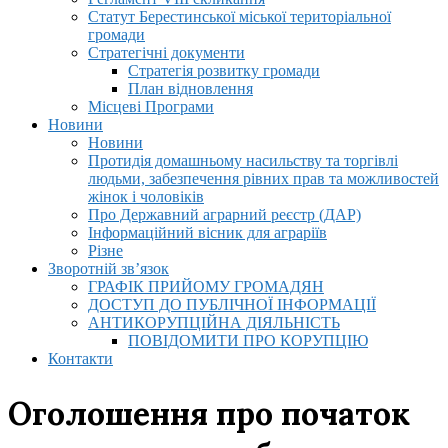
Статут Берестинської міської територіальної
громади
Стратегічні документи
Стратегія розвитку громади
План відновлення
Місцеві Програми
Новини
Новини
Протидія домашньому насильству та торгівлі
людьми, забезпечення рівних прав та можливостей
жінок і чоловіків
Про Державний аграрний реєстр (ДАР)
Інформаційний вісник для аграріїв
Різне
Зворотній зв’язок
ГРАФІК ПРИЙОМУ ГРОМАДЯН
ДОСТУП ДО ПУБЛІЧНОЇ ІНФОРМАЦІЇ
АНТИКОРУПЦІЙНА ДІЯЛЬНІСТЬ
ПОВІДОМИТИ ПРО КОРУПЦІЮ
Контакти
Оголошення про початок