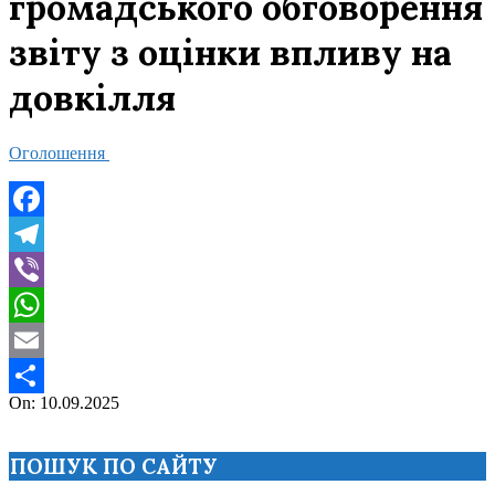
громадського обговорення
звіту з оцінки впливу на
довкілля
Оголошення
Facebook
Telegram
Viber
WhatsApp
Email
2025-
On:
10.09.2025
Поділитися
09-
10
ПОШУК ПО САЙТУ