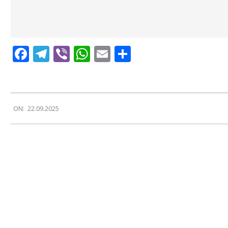
Facebook
Telegram
Viber
WhatsApp
Email
Поділитися
2025-
ON:
22.09.2025
09-
22