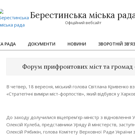
Берестинська міська рад
Офіційний вебсайт
КА РАДА
ДОКУМЕНТИ
НОВИНИ
ЗВОРОТНІЙ ЗВ’Я
Primary
Navigation
Menu
Форум прифронтових міст та громад 
В четвер, 18 вересня, міський голова Світлана Кривенко в
«Стратегічні виміри міст-форпостів», який відбувся у Харков
До заходу долучилися віцепрем’єр-міністр з відновлення У
Олексій Кулеба, представники Уряду й міністерств, заступ
Олексій Рябикін, голова Комітету Верховної Ради України з