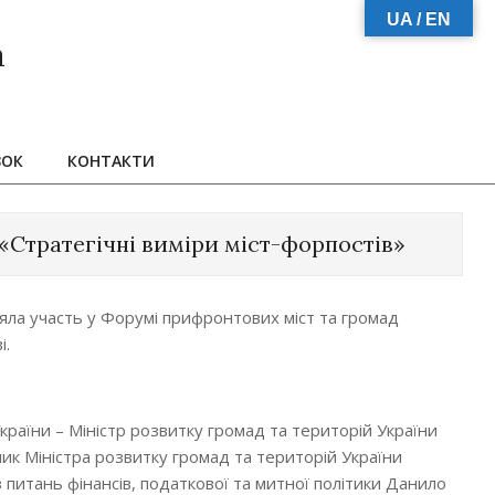
UA / EN
а
ЗОК
КОНТАКТИ
«Стратегічні виміри міст-форпостів»
зяла участь у Форумі прифронтових міст та громад
і.
країни – Міністр розвитку громад та територій України
ник Міністра розвитку громад та територій України
 питань фінансів, податкової та митної політики Данило