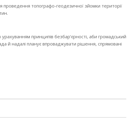
для проведення топографо-геодезичної зйомки території
тин.
з урахуванням принципів безбар’єрності, аби громадський
рада й надалі планує впроваджувати рішення, спрямовані