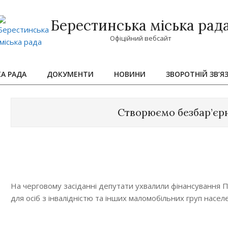
Берестинська міська рад
Офіційний вебсайт
КА РАДА
ДОКУМЕНТИ
НОВИНИ
ЗВОРОТНІЙ ЗВ’Я
Primary
Navigation
Menu
Створюємо безбар’єрн
На черговому засіданні депутати ухвалили фінансування
для осіб з інвалідністю та інших маломобільних груп насе