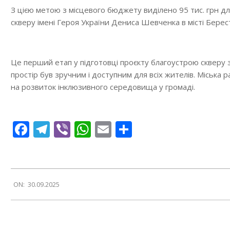
З цією метою з місцевого бюджету виділено 95 тис. грн 
скверу імені Героя України Дениса Шевченка в місті Берес
Це перший етап у підготовці проєкту благоустрою скверу 
простір був зручним і доступним для всіх жителів. Міська 
на розвиток інклюзивного середовища у громаді.
Facebook
Telegram
Viber
WhatsApp
Email
Поділитися
2025-
ON:
30.09.2025
09-
30