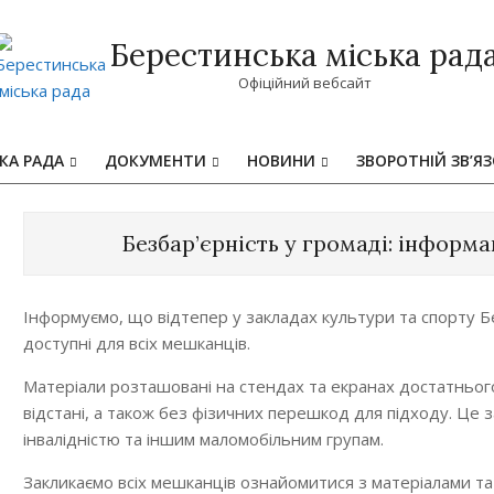
Берестинська міська рад
Офіційний вебсайт
КА РАДА
ДОКУМЕНТИ
НОВИНИ
ЗВОРОТНІЙ ЗВ’Я
Primary
Navigation
Menu
Безбар’єрність у громаді: інформа
Інформуємо, що відтепер у закладах культури та спорту Б
доступні для всіх мешканців.
Матеріали розташовані на стендах та екранах достатнього
відстані, а також без фізичних перешкод для підходу. Це 
інвалідністю та іншим маломобільним групам.
Закликаємо всіх мешканців ознайомитися з матеріалами та