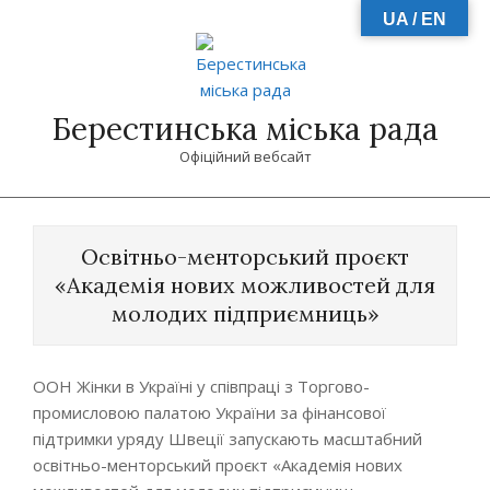
Skip
UA / EN
to
content
Берестинська міська рада
Офіційний вебсайт
Primary
Navigation
Освітньо-менторський проєкт
Menu
«Академія нових можливостей для
молодих підприємниць»
ООН Жінки в Україні у співпраці з Торгово-
промисловою палатою України за фінансової
підтримки уряду Швеції запускають масштабний
освітньо-менторський проєкт «Академія нових