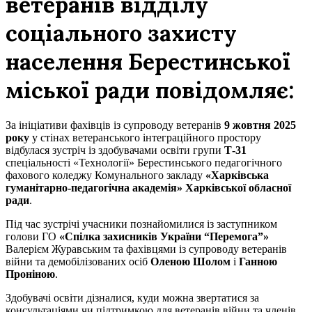
ветеранів відділу
соціального захисту
населення Берестинської
міської ради повідомляє:
За ініціативи фахівців із супроводу ветеранів
9 жовтня 2025
року
у стінах ветеранського інтеграційного простору
відбулася зустріч із здобувачами освіти групи
Т-31
спеціальності «Технології» Берестинського педагогічного
фахового коледжу Комунального закладу
«Харківська
гуманітарно-педагогічна академія» Харківської обласної
ради
.
Під час зустрічі учасники познайомилися із заступником
голови ГО
«Спілка захисників України “Перемога”»
Валерієм Журавським та фахівцями із супроводу ветеранів
війни та демобілізованих осіб
Оленою Шолом
і
Ганною
Проніною
.
Здобувачі освіти дізналися, куди можна звертатися за
консультаціями чи підтримкою для ветеранів війни та членів