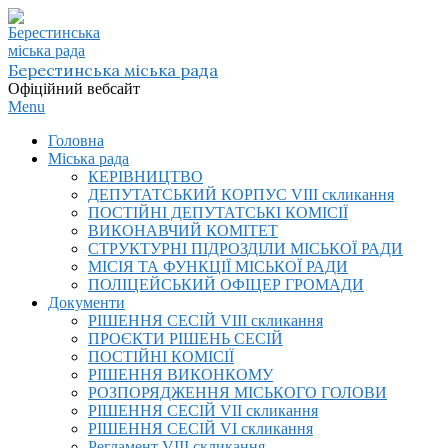
Skip
to
content
Берестинська міська рада
Офіційний вебсайт
Primary
Menu
Navigation
Головна
Menu
Міська рада
КЕРІВНИЦТВО
ДЕПУТАТСЬКИЙ КОРПУС VIІI скликання
ПОСТІЙНІ ДЕПУТАТСЬКІ КОМІСІЇ
ВИКОНАВЧИЙ КОМІТЕТ
СТРУКТУРНІ ПІДРОЗДІЛИ МІСЬКОЇ РАДИ
МІСІЯ ТА ФУНКЦІЇ МІСЬКОЇ РАДИ
ПОЛІЦЕЙСЬКИЙ ОФІЦЕР ГРОМАДИ
Документи
РІШЕННЯ СЕСІЙ VIІI скликання
ПРОЄКТИ РІШЕНЬ СЕСІЙ
ПОСТІЙНІ КОМІСІЇ
РІШЕННЯ ВИКОНКОМУ
РОЗПОРЯДЖЕННЯ МІСЬКОГО ГОЛОВИ
РІШЕННЯ СЕСІЙ VII скликання
РІШЕННЯ СЕСІЙ VI скликання
Регламент VIІI скликання