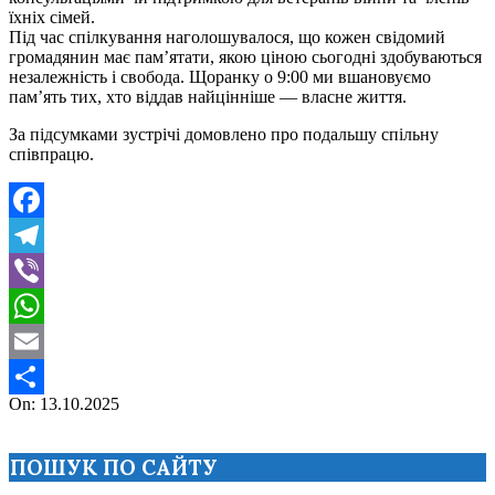
їхніх сімей.
Під час спілкування наголошувалося, що кожен свідомий
громадянин має пам’ятати, якою ціною сьогодні здобуваються
незалежність і свобода. Щоранку о 9:00 ми вшановуємо
пам’ять тих, хто віддав найцінніше — власне життя.
За підсумками зустрічі домовлено про подальшу спільну
співпрацю.
Facebook
Telegram
Viber
WhatsApp
Email
2025-
On:
13.10.2025
Поділитися
10-
13
ПОШУК ПО САЙТУ