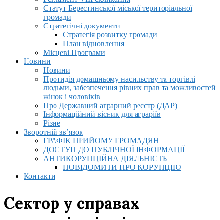
Статут Берестинської міської територіальної
громади
Стратегічні документи
Стратегія розвитку громади
План відновлення
Місцеві Програми
Новини
Новини
Протидія домашньому насильству та торгівлі
людьми, забезпечення рівних прав та можливостей
жінок і чоловіків
Про Державний аграрний реєстр (ДАР)
Інформаційний вісник для аграріїв
Різне
Зворотній зв’язок
ГРАФІК ПРИЙОМУ ГРОМАДЯН
ДОСТУП ДО ПУБЛІЧНОЇ ІНФОРМАЦІЇ
АНТИКОРУПЦІЙНА ДІЯЛЬНІСТЬ
ПОВІДОМИТИ ПРО КОРУПЦІЮ
Контакти
Сектор у справах