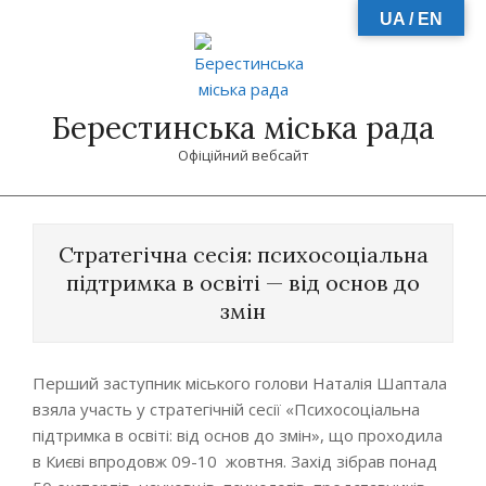
Skip
UA / EN
to
content
Берестинська міська рада
Офіційний вебсайт
Primary
Navigation
Стратегічна сесія: психосоціальна
Menu
підтримка в освіті — від основ до
змін
Перший заступник міського голови Наталія Шаптала
взяла участь у стратегічній сесії «Психосоціальна
підтримка в освіті: від основ до змін», що проходила
в Києві впродовж 09-10 жовтня. Захід зібрав понад