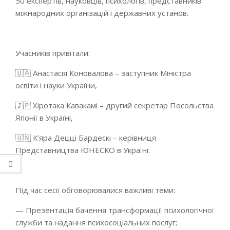
50 експертів, науковців, психологів, представників
міжнародних організацій і державних установ.
Учасників привітали:
🇺🇦 Анастасія Коновалова – заступник Міністра
освіти і науки України,
🇯🇵 Хіротака Кавакамі – другий секретар Посольства
Японії в Україні,
🇺🇳 К’яра Децці Бардескі – керівниця
Представництва ЮНЕСКО в Україні.
Під час сесії обговорювалися важливі теми:
— Презентація бачення трансформації психологічної
служби та надання психосоціальних послуг;