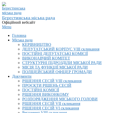
Skip
to
content
Берестинська міська рада
Офіційний вебсайт
Primary
Menu
Navigation
Головна
Menu
Міська рада
КЕРІВНИЦТВО
ДЕПУТАТСЬКИЙ КОРПУС VIІI скликання
ПОСТІЙНІ ДЕПУТАТСЬКІ КОМІСІЇ
ВИКОНАВЧИЙ КОМІТЕТ
СТРУКТУРНІ ПІДРОЗДІЛИ МІСЬКОЇ РАДИ
МІСІЯ ТА ФУНКЦІЇ МІСЬКОЇ РАДИ
ПОЛІЦЕЙСЬКИЙ ОФІЦЕР ГРОМАДИ
Документи
РІШЕННЯ СЕСІЙ VIІI скликання
ПРОЄКТИ РІШЕНЬ СЕСІЙ
ПОСТІЙНІ КОМІСІЇ
РІШЕННЯ ВИКОНКОМУ
РОЗПОРЯДЖЕННЯ МІСЬКОГО ГОЛОВИ
РІШЕННЯ СЕСІЙ VII скликання
РІШЕННЯ СЕСІЙ VI скликання
Регламент VIІI скликання