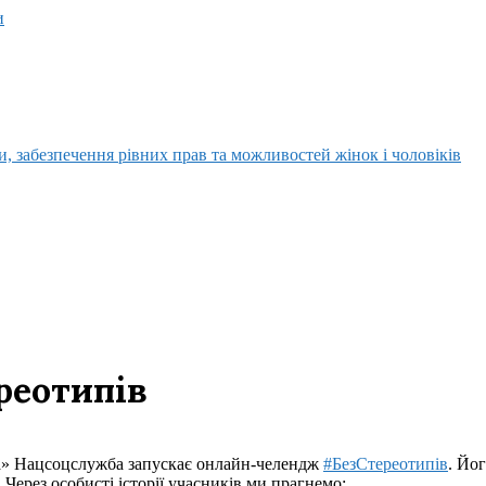
и
, забезпечення рівних прав та можливостей жінок і чоловіків
реотипів
ва» Нацсоцслужба запускає онлайн-челендж
#БезСтереотипів
. Йог
Через особисті історії учасників ми прагнемо: