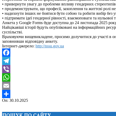
• привернути увагу до проблеми впливу гендерних стереотипів 
• продемонструвати, що професії, захоплення та життєві ролі не
• надихнути інших не боятися бути собою та робити вибір без 
• підтримати ідеї гендерної рівності, взаємоповаги та нульової 
Анкета у Google Forms буде доступна до 24 листопада 2025 рок
Найцікавіші історії будуть опубліковані на інформаційних ресу
суспільстві.
Враховуючи вищевикладене, просимо долучитися до участі в онл
заповнивши відповідну анкету.
Інтернет-джерело:
http://nssu.gov.ua
Facebook
Telegram
Viber
WhatsApp
Email
2025-
On:
30.10.2025
Поділитися
10-
30
ПОШУК ПО САЙТУ