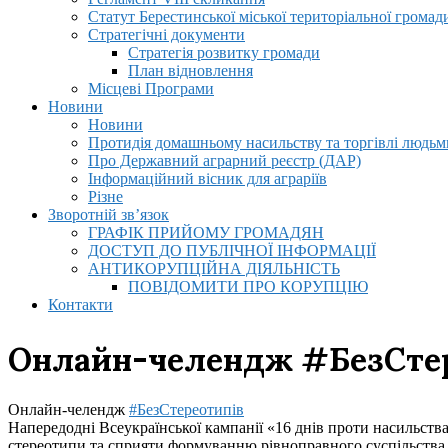
Статут Берестинської міської територіальної громад
Стратегічні документи
Стратегія розвитку громади
План відновлення
Місцеві Програми
Новини
Новини
Протидія домашньому насильству та торгівлі людьми
Про Державний аграрний реєстр (ДАР)
Інформаційний вісник для аграріїв
Різне
Зворотній зв’язок
ГРАФІК ПРИЙОМУ ГРОМАДЯН
ДОСТУП ДО ПУБЛІЧНОЇ ІНФОРМАЦІЇ
АНТИКОРУПЦІЙНА ДІЯЛЬНІСТЬ
ПОВІДОМИТИ ПРО КОРУПЦІЮ
Контакти
Онлайн-челендж #БезСте
Онлайн-челендж
#БезСтереотипів
Напередодні Всеукраїнської кампанії «16 днів проти насильст
стереотипи та сприяти формуванню рівноправного суспільства. 