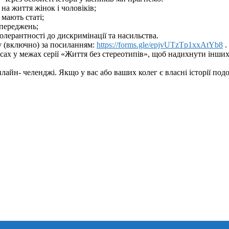
на життя жінок і чоловіків;
 мають статі;
упереджень;
толерантності до дискримінації та насильства.
у (включно) за посиланням:
https://forms.gle/epjvUTzTp1xxAtYb8
.
рсах у межах серії «Життя без стереотипів», щоб надихнути інших
айн- челенджі. Якщо у вас або ваших колег є власні історії по