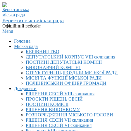
Skip
to
content
Берестинська міська рада
Офіційний вебсайт
Primary
Menu
Navigation
Головна
Menu
Міська рада
КЕРІВНИЦТВО
ДЕПУТАТСЬКИЙ КОРПУС VIІI скликання
ПОСТІЙНІ ДЕПУТАТСЬКІ КОМІСІЇ
ВИКОНАВЧИЙ КОМІТЕТ
СТРУКТУРНІ ПІДРОЗДІЛИ МІСЬКОЇ РАДИ
МІСІЯ ТА ФУНКЦІЇ МІСЬКОЇ РАДИ
ПОЛІЦЕЙСЬКИЙ ОФІЦЕР ГРОМАДИ
Документи
РІШЕННЯ СЕСІЙ VIІI скликання
ПРОЄКТИ РІШЕНЬ СЕСІЙ
ПОСТІЙНІ КОМІСІЇ
РІШЕННЯ ВИКОНКОМУ
РОЗПОРЯДЖЕННЯ МІСЬКОГО ГОЛОВИ
РІШЕННЯ СЕСІЙ VII скликання
РІШЕННЯ СЕСІЙ VI скликання
Регламент VIІI скликання