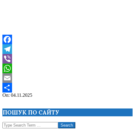
Facebook
Telegram
Viber
WhatsApp
Email
2025-
On:
04.11.2025
Поділитися
11-
04
ПОШУК ПО САЙТУ
Search