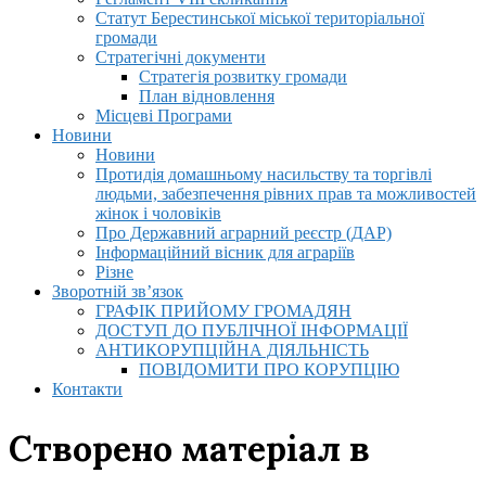
Статут Берестинської міської територіальної
громади
Стратегічні документи
Стратегія розвитку громади
План відновлення
Місцеві Програми
Новини
Новини
Протидія домашньому насильству та торгівлі
людьми, забезпечення рівних прав та можливостей
жінок і чоловіків
Про Державний аграрний реєстр (ДАР)
Інформаційний вісник для аграріїв
Різне
Зворотній зв’язок
ГРАФІК ПРИЙОМУ ГРОМАДЯН
ДОСТУП ДО ПУБЛІЧНОЇ ІНФОРМАЦІЇ
АНТИКОРУПЦІЙНА ДІЯЛЬНІСТЬ
ПОВІДОМИТИ ПРО КОРУПЦІЮ
Контакти
Створено матеріал в