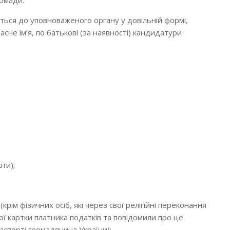
ромади.
ться до уповноваженого органу у довільній формі,
асне ім’я, по батькові (за наявності) кандидатури
ти);
крім фізичних осіб, які через свої релігійні переконання
ї картки платника податків та повідомили про це
аспорті громадянина України);