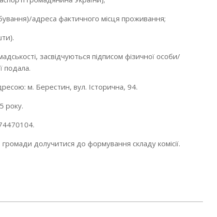
бування)/адреса фактичного місця проживання;
ти).
мадськості, засвідчуються підписом фізичної особи/
ї подала.
есою: м. Берестин, вул. Історична, 94.
5 року.
74470104.
в громади долучитися до формування складу комісії.