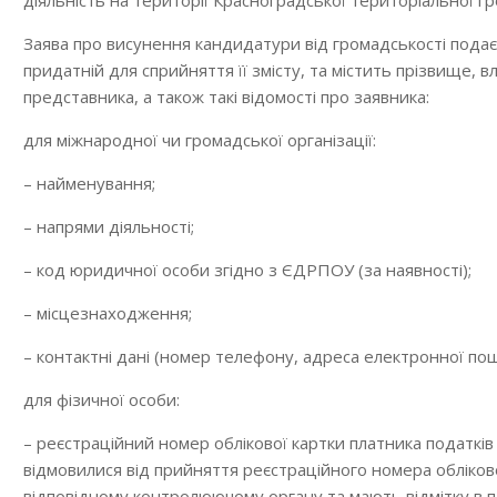
діяльність на території Красноградської територіальної г
Заява про висунення кандидатури від громадськості подає
придатній для сприйняття її змісту, та містить прізвище, вл
представника, а також такі відомості про заявника:
для міжнародної чи громадської організації:
– найменування;
– напрями діяльності;
– код юридичної особи згідно з ЄДРПОУ (за наявності);
– місцезнаходження;
– контактні дані (номер телефону, адреса електронної пош
для фізичної особи:
– реєстраційний номер облікової картки платника податків (
відмовилися від прийняття реєстраційного номера обліково
відповідному контролюючому органу та мають відмітку в п