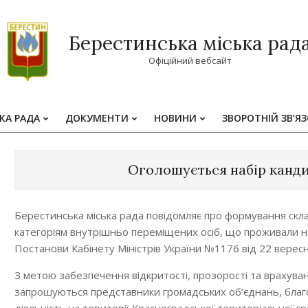
Берестинська міська рад
Офіційний вебсайт
КА РАДА
ДОКУМЕНТИ
НОВИНИ
ЗВОРОТНІЙ ЗВ’Я
Primary
Navigation
Menu
Оголошується набір кандид
Берестинська міська рада повідомляє про формування скл
категоріям внутрішньо переміщених осіб, що проживали на
Постанови Кабінету Міністрів України №1176 від 22 вересн
З метою забезпечення відкритості, прозорості та врахування
запрошуються представники громадських об’єднань, благод