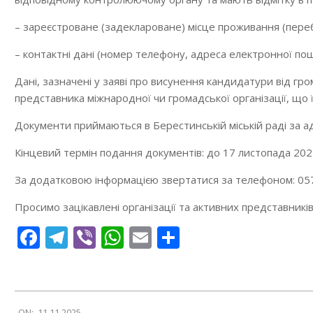
– зареєстроване (задеклароване) місце проживання (пере
– контактні дані (номер телефону, адреса електронної пош
Дані, зазначені у заяві про висунення кандидатури від гро
представника міжнародної чи громадської організації, що ї
Документи приймаються в Берестинській міській раді за адр
Кінцевий термін подання документів: до 17 листопада 202
За додатковою інформацією звертатися за телефоном: 05
Просимо зацікавлені організації та активних представникі
Facebook
Telegram
Viber
WhatsApp
Email
Поділитися
2025-
ON:
11.11.2025